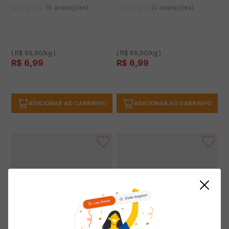
(0 avaliações)
(0 avaliações)
( R$ 69,90/kg )
( R$ 69,90/kg )
R$
6
,
99
R$
6
,
99
ADICIONAR AO CARRINHO
ADICIONAR AO CARRINHO