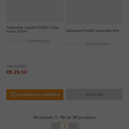
Sabonete Líquido PHEBO Odor
Sabonete PHEBO Naturelle 90g
rosas 320ml
(0 avaliações)
(0 avaliações)
( R$ 92,19/l )
R$
29
,
50
AVISE-ME
ADICIONAR AO CARRINHO
Mostrando
1
-
10
de
10
produtos
1