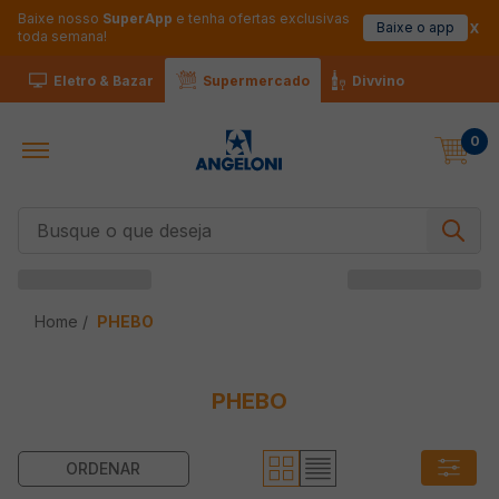
Baixe nosso
SuperApp
e tenha ofertas exclusivas
Baixe o app
toda semana!
Eletro & Bazar
Supermercado
Divvino
0
Busque o que deseja
PHEBO
PHEBO