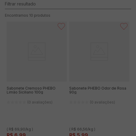
10
produtos
Sabonete Cremoso PHEBO
Sabonete PHEBO Odor de Rosa
Limão Siciliano 100g
90g
(0 avaliações)
(0 avaliações)
( R$ 69,90/kg )
( R$ 66,56/kg )
R$
6
,
99
R$
5
,
99