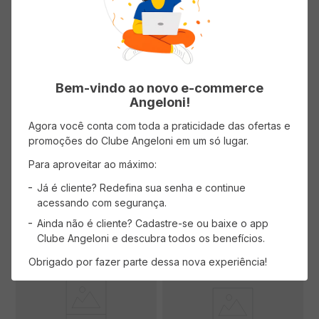
Sabonete PHEBO Coco da Bahia
Sabonete Cremoso PHEBO
100g
Amazonian 90g
(0 avaliações)
(0 avaliações)
Bem-vindo ao novo e-commerce
Angeloni!
( R$ 69,90/kg )
( R$ 66,56/kg )
Agora você conta com toda a praticidade das ofertas e
R$
6
,
99
R$
5
,
99
promoções do Clube Angeloni em um só lugar.
Para aproveitar ao máximo:
Já é cliente? Redefina sua senha e continue
ADICIONAR AO CARRINHO
ADICIONAR AO CARRINHO
acessando com segurança.
Ainda não é cliente? Cadastre-se ou baixe o app
Clube Angeloni e descubra todos os benefícios.
Obrigado por fazer parte dessa nova experiência!