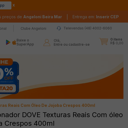
app
|
s preços de
Angeloni Beira Mar
Entrega em:
Inserir CEP
Televendas (48) 4002-6060
ional
Clube Angeloni
0
itens
Baixe o
Olá,

R$ 0,00
SuperApp
Entre ou cadastre-se
ras Reais Com Óleo De Jojoba Crespos 400ml
onador DOVE Texturas Reais Com óleo
ba Crespos 400ml