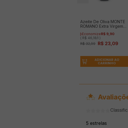
Azeite De Oliva MONTE
ROMANO Extra Virgem
500ml
Economize
R$
9
,
90
( R$ 46,18/l )
R$
23
,
09
R$
32
,
99
ADICIONAR AO
CARRINHO
Avaliaçõ
Classifi
5 estrelas