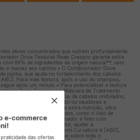
ientes ativos concentrados que nutrem profundamente
icionador Dove Texturas Reais Crespos garante extra
do com 95% de ingredientes de origem natural**, sem
ção e maciez aos cachos • O Condicionador Dove
de jojoba, que ajuda no fortalecimento dos cabelos
 [ABC]. Para mais textura, após o uso do shampoo,
nxague após um minuto • Para potencializar a textura
exturas Reais Crespos e a Máscara de Tratamento
a as necessidades específicas de cabelos ondulados,
undamente os fios, mantendo-os saudáveis e
Reais Crespos, proporciona extra nutrição, ultra
gredientes ativos concentrados, como o óleo de
vo e-commerce
z às pontas*. Esse condicionador é feito com
latos e corantes, para nutrir, ajudar a
ni!
iado para cabelos crespos com Curvatura 4 [ABC],
ós o uso do shampoo, aplique sobre todo o
raticidade das ofertas