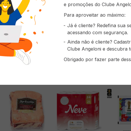
os, até às pontas. Deixe agir por um minuto e enxágue. Ex
e promoções do Clube Angelo
 a textura dos seus cabelos – Shampoo Dove Texturas Rea
os e Crespos. Todos os produtos Dove são livres de cruel
Para aproveitar ao máximo:
tes em animais em nenhum lugar do mundo. Nossa missão 
to positivo com sua própria aparência, ajudando jovens 
Já é cliente? Redefina sua 
iferença de Dove feita com cuidado. *Força contra a quebra
acessando com segurança.
Ainda não é cliente? Cadast
Clube Angeloni e descubra t
Obrigado por fazer parte dess
prou também