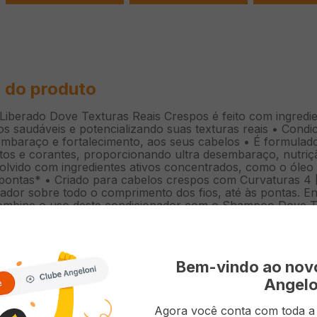
 do produto
Liberado Dove Texturas Reais Crespos é feito com ingred
os saudáveis e potencializando suas texturas reais • Cond
sembaraço e fortalecimento, aos seus cabelos • É formula
tos e corantes, proporcionando ultra desembaraço, nutri
olvido com ingredientes ativos concentrados, como o óleo 
 pontas* • Criado para cabelos crespos com Curvaturas 4
nador sobre todo o comprimento dos fios, até às pontas. E
combine o uso deste condicionador com o Shampoo Dove T
seu cronograma capilar Dove Texturas Reais foi criada par
s, com ingredientes ativos concentrados que nutrem prof
as texturas reais. O Condicionador Liberado Dove Texturas 
alecimento para os cabelos crespos. Desenvolvido com in
Bem-vindo ao no
ionador ajuda no fortalecimento dos cabelos crespos da rai
gem natural** e não possui na sua fórmula parabenos, petro
Angelo
 maciez aos cabelos. Dove Texturas Reais Crespos foi cr
 e saudáveis. Para obter mais textura em seus cabelos, ap
Agora você conta com toda a p