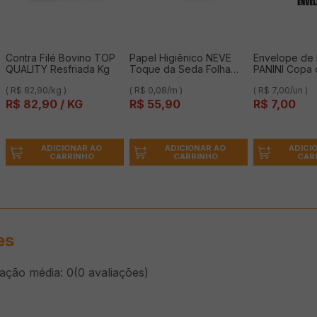
Contra Filé Bovino TOP
Papel Higiênico NEVE
Envelope de 
QUALITY Resfriada Kg
Toque da Seda Folha
PANINI Copa
Dupla Leve 24 Pague 21
2026 Papel C
( R$ 82,90/kg )
( R$ 0,08/m )
( R$ 7,00/un )
Unidades 30 Metros
Unidade
R$
82
,
90
/ KG
R$
55
,
90
R$
7
,
00
ADICIONAR AO
ADICIONAR AO
ADICI
CARRINHO
CARRINHO
CAR
es
cação média: 0
(0 avaliações)