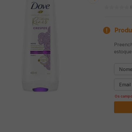
(
Produ
Preench
estoque