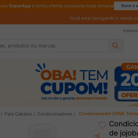
osso
SuperApp
e tenha ofertas exclusivas toda semana!
Baixe o 
Você está navegando e vendo o
Instituc
, produtos ou marcas
Condicionador DOVE Textu
Para Cabelos
Condicionadores
Condici
de jojo