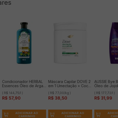
ares
Condicionador HERBAL
Máscara Capilar DOVE 2
AUSSIE Bye B
Essences Óleo de Argan
em 1 Umectação + Coco
Óleo de Jojo
400ml
Antioxi 500g
Babosa Austr
( R$ 144,75/l )
( R$ 77,00/kg )
( R$ 177,72/l )
Shampoo 180
R$
57
,
90
R$
38
,
50
R$
31
,
99
ADICIONAR AO
ADICIONAR AO
ADICI
CARRINHO
CARRINHO
CAR