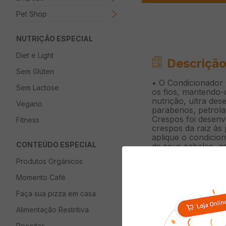
Pet Shop
NUTRIÇÃO ESPECIAL
Diet e Light
Descrição
Sem Glúten
• O Condicionador 
Sem Lactose
os fios, mantendo-
nutrição, ultra de
Vegano
parabenos, petrola
Crespos foi desenv
Fitness
crespos da raiz às
aplique o condicio
CONTEÚDO ESPECIAL
de seus cabelos, 
Texturas Reais em 
Produtos Orgânicos
cacheados e crespo
potencializando su
Momento Café
desembaraço e fort
jojoba, este condic
Faça sua pizza em casa
ingredientes de ori
desembaraçar e dar
Alimentação Restritiva
deixando-os lindos
Receitas