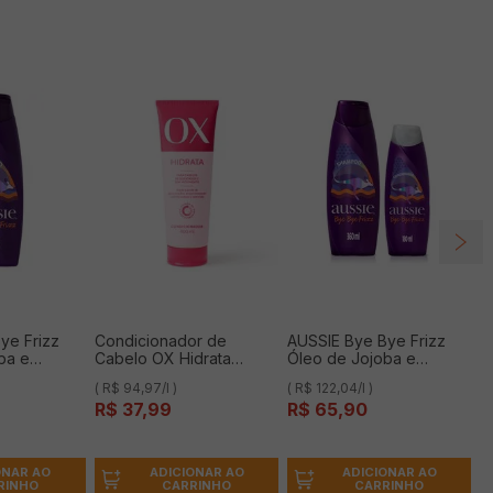
ye Frizz
Condicionador de
AUSSIE Bye Bye Frizz
ba e
Cabelo OX Hidrata
Óleo de Jojoba e
aliana
400ml
Babosa Australiana
( R$ 94,97/l )
( R$ 122,04/l )
ml
Shampoo 360ml + Bye
R$
37
,
99
R$
65
,
90
Bye Frizz Condicionador
180ml 1 Kit
ONAR AO
ADICIONAR AO
ADICIONAR AO
RINHO
CARRINHO
CARRINHO