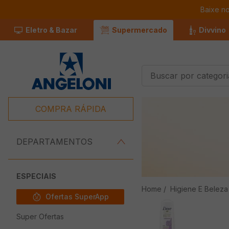
Baixe n
Eletro & Bazar
Supermercado
Divvino
Buscar por categorias
Termos Mais
Buscados
COMPRA RÁPIDA
1
º
Café
2
º
Leite
DEPARTAMENTOS
3
º
Chocolate
4
º
Iogurte
ESPECIAIS
Higiene E Beleza
5
º
Carne
Ofertas SuperApp
6
º
Queijo
Super Ofertas
7
º
Pão