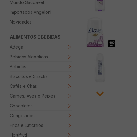
Mundo Saudável
8
º
Papel Higienico
Importados Angeloni
9
º
Macarrão
Novidades
10
º
Ovo
ALIMENTOS E BEBIDAS
Adega
Bebidas Alcoólicas
Bebidas
Biscoitos e Snacks
Cafés e Chás
Carnes, Aves e Peixes
Chocolates
Congelados
Frios e Laticínios
Hortifruti