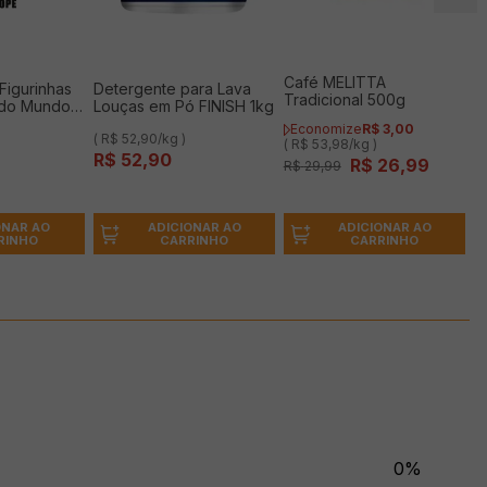
Café MELITTA
Figurinhas
Detergente para Lava
Tradicional 500g
 do Mundo
Louças em Pó FINISH 1kg
artão
Economize
R$
3
,
00
( R$ 52,90/kg )
( R$ 53,98/kg )
R$
52
,
90
R$
26
,
99
R$
29
,
99
ONAR AO
ADICIONAR AO
ADICIONAR AO
RINHO
CARRINHO
CARRINHO
0%