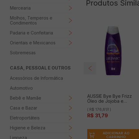
Produtos Simil
Mercearia
Molhos, Temperos e
Condimentos
Padaria e Confeitaria
Orientais e Mexicanos
Sobremesas
CASA, PESSOAL E OUTROS
Acessórios de Informática
Automotivo
AUSSIE Bye Bye Frizz
Bebê e Mamãe
Óleo de Jojoba e
Babosa Australiana
Casa e Bazar
( R$ 176,61/l )
Condicionador 180ml
R$
31
,
79
Eletroportáteis
Higiene e Beleza
ADICIONAR AO
CARRINHO
Limpeza