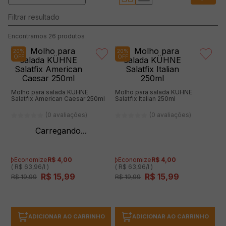
26
produtos
20%
20%
OFF
OFF
Molho para salada KÜHNE
Molho para salada KÜHNE
Salatfix American Caesar 250ml
Salatfix Italian 250ml
(0 avaliações)
(0 avaliações)
Economize
R$
4
,
00
Economize
R$
4
,
00
( R$ 63,96/l )
( R$ 63,96/l )
R$
15
,
99
R$
15
,
99
R$
19
,
99
R$
19
,
99
ADICIONAR AO CARRINHO
ADICIONAR AO CARRINHO