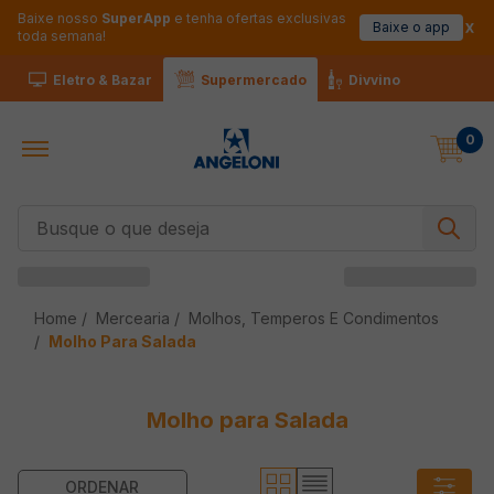
Baixe nosso
SuperApp
e tenha ofertas exclusivas
Baixe o app
toda semana!
Eletro & Bazar
Supermercado
Divvino
0
Busque o que deseja
Mercearia
Molhos, Temperos E Condimentos
Molho Para Salada
Molho para Salada