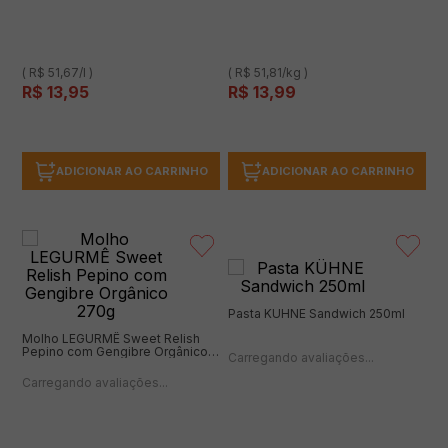
( R$ 51,67/l )
( R$ 51,81/kg )
R$
13
,
95
R$
13
,
99
ADICIONAR AO CARRINHO
ADICIONAR AO CARRINHO
Pasta KÜHNE Sandwich 250ml
Molho LEGURMÊ Sweet Relish
Pepino com Gengibre Orgânico
(0 avaliações)
270g
(0 avaliações)