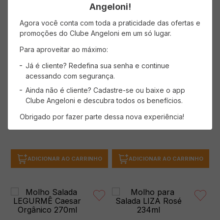
Angeloni!
Agora você conta com toda a praticidade das ofertas e
promoções do Clube Angeloni em um só lugar.
Molho BOMBAY SRIRACHA Hot
Chilli Sauce 330g
Molho para Salada LEGURME
Para aproveitar ao máximo:
Mostarda e Melado Orgânico
(0 avaliações)
Sem Glúten 270g
Já é cliente? Redefina sua senha e continue
(0 avaliações)
acessando com segurança.
Ainda não é cliente? Cadastre-se ou baixe o app
Clube Angeloni e descubra todos os benefícios.
( R$ 90,88/kg )
( R$ 51,81/kg )
R$
29
,
99
Obrigado por fazer parte dessa nova experiência!
R$
13
,
99
ADICIONAR AO CARRINHO
ADICIONAR AO CARRINHO