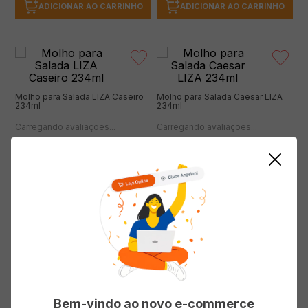
ADICIONAR AO CARRINHO
ADICIONAR AO CARRINHO
Molho para Salada LIZA Caseiro
Molho para Salada Caesar LIZA
234ml
234ml
(0 avaliações)
(0 avaliações)
( R$ 46,97/l )
( R$ 46,97/l )
R$
10
,
99
R$
10
,
99
ADICIONAR AO CARRINHO
ADICIONAR AO CARRINHO
Bem-vindo ao novo e-commerce