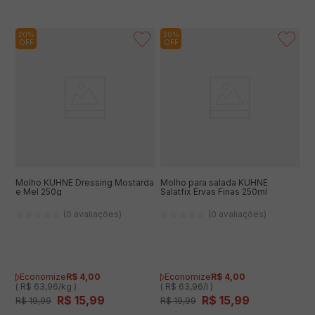
20%
20%
OFF
OFF
Molho KÜHNE Dressing Mostarda
Molho para salada KÜHNE
e Mel 250g
Salatfix Ervas Finas 250ml
(0 avaliações)
(0 avaliações)
Economize
R$
4
,
00
Economize
R$
4
,
00
( R$ 63,96/kg )
( R$ 63,96/l )
R$
15
,
99
R$
15
,
99
R$
19
,
99
R$
19
,
99