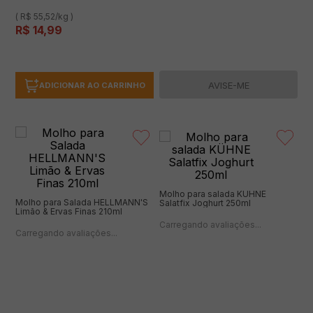
( R$ 55,52/kg )
R$
14
,
99
AVISE-ME
ADICIONAR AO CARRINHO
Molho para salada KÜHNE
Molho para Salada HELLMANN'S
Salatfix Joghurt 250ml
Limão & Ervas Finas 210ml
(0 avaliações)
(0 avaliações)