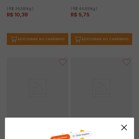
( R$ 36,58/kg )
( R$ 44,92/kg )
R$
10
,
39
R$
5
,
75
ADICIONAR AO CARRINHO
ADICIONAR AO CARRINHO
Torrada VISCONTI Multigrãos
Torrada MARILAN Lev Integral
120g
Peito de Peru Pacote 110g