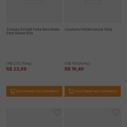
Torrada SCHÄR Fette Biscottate
Croutons FHOM natural 100g
Sem Glúten 87g
( R$ 275,75/kg )
( R$ 194,90/kg )
R$
23
,
99
R$
19
,
49
ADICIONAR AO CARRINHO
ADICIONAR AO CARRINHO