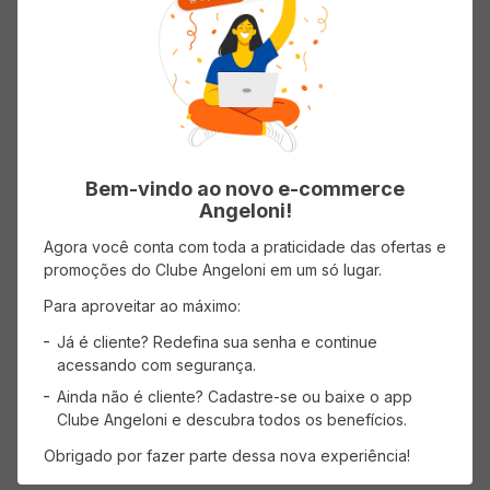
( R$ 43,25/kg )
( R$ 65,91/kg )
R$
5
,
19
R$
7
,
25
Bem-vindo ao novo e-commerce
ADICIONAR AO CARRINHO
ADICIONAR AO CARRINHO
Angeloni!
Agora você conta com toda a praticidade das ofertas e
promoções do Clube Angeloni em um só lugar.
Para aproveitar ao máximo:
Já é cliente? Redefina sua senha e continue
acessando com segurança.
Ainda não é cliente? Cadastre-se ou baixe o app
Clube Angeloni e descubra todos os benefícios.
Obrigado por fazer parte dessa nova experiência!