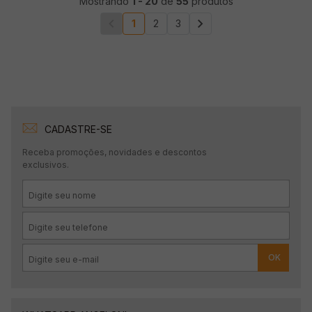
Mostrando
1
-
20
de
55
produtos
1
2
3
CADASTRE-SE
Receba promoções, novidades e descontos
exclusivos.
OK