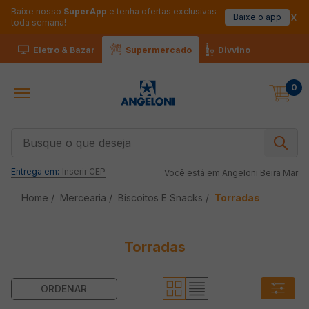
Baixe nosso
SuperApp
e tenha ofertas exclusivas
Baixe o app
toda semana!
Eletro & Bazar
Supermercado
Divvino
0
Busque o que deseja
Entrega em:
Inserir CEP
Você está em
Angeloni Beira Mar
Mercearia
Biscoitos E Snacks
Torradas
Torradas