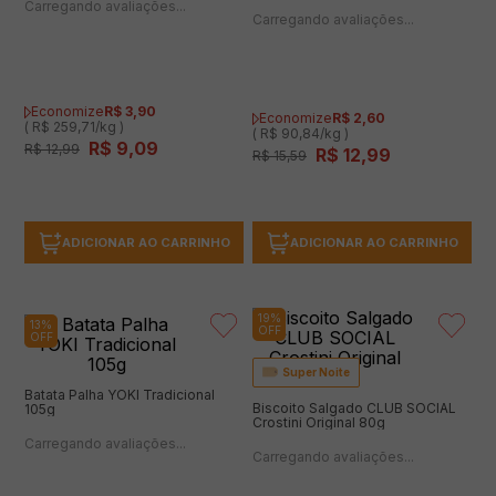
OFF
Super Noite
Super Noite
Snack Assado ZAYTAS Protein
Salgadinho Cheetos ELMA CHIPS
Pizza 35g
Lua Parmesão 143g
(0 avaliações)
(0 avaliações)
Economize
R$
3
,
90
Economize
R$
2
,
60
( R$ 259,71/kg )
( R$ 90,84/kg )
R$
9
,
09
R$
12
,
99
R$
12
,
99
R$
15
,
59
ADICIONAR AO CARRINHO
ADICIONAR AO CARRINHO
13%
19%
OFF
OFF