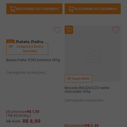
ADICIONAR AO CARRINHO
ADICIONAR AO CARRINHO
10%
OFF
13%
OFF
Compre 4 e Ganhe
Selo Extra
Batata Palha YOKI Extrafina 100g
Super Noite
Biscoito BAUDUCCO wafer
chocolate 140g
Economize
R$
1
,
30
( R$ 89,90/kg )
R$
8
,
99
R$
10
,
29
Economize
R$
0
,
46
( R$ 28,50/kg )
R$
3
,
99
R$
4
,
45