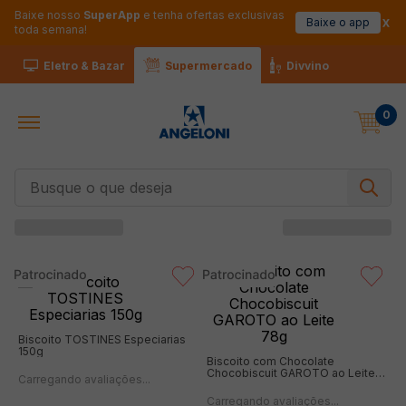
Baixe nosso
SuperApp
e tenha ofertas exclusivas
Baixe o app
toda semana!
Eletro & Bazar
Supermercado
Divvino
0
Busque o que deseja
Biscoito TOSTINES Especiarias
150g
Biscoito com Chocolate
Chocobiscuit GAROTO ao Leite
78g