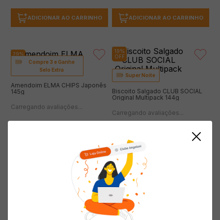
19%
29%
OFF
OFF
Compre 3 e Ganhe
Selo Extra
Super Noite
Amendoim ELMA CHIPS Japonês
Biscoito Salgado CLUB SOCIAL
145g
Original Multipack 144g
(0 avaliações)
(0 avaliações)
Economize
R$
2
,
50
Economize
R$
1
,
30
( R$ 41,31/kg )
( R$ 38,82/kg )
R$
5
,
99
R$
8
,
49
R$
5
,
59
R$
6
,
89
ADICIONAR AO CARRINHO
ADICIONAR AO CARRINHO