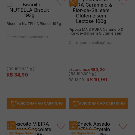
ADICIONAR AO CARRINHO
ADICIONAR AO CARRINHO
21%
OFF
Biscoito NUTELLA Biscuit 193g
Pipoca MAIS PURA Caramelo &
Flor-de-Sal sem Glúten e sem
(1 avaliação)
Lactose 100g
(0 avaliações)
( R$ 180,83/kg )
Economize
R$
3
,
00
( R$ 109,90/kg )
R$
34
,
90
R$
10
,
99
R$
13
,
99
ADICIONAR AO CARRINHO
ADICIONAR AO CARRINHO