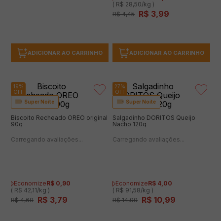
ADICIONAR AO CARRINHO
ADICIONAR AO CARRINHO
19%
27%
OFF
OFF
Super Noite
Super Noite
Biscoito Recheado OREO original
Salgadinho DORITOS Queijo
90g
Nacho 120g
(0 avaliações)
(0 avaliações)
Economize
R$
0
,
90
Economize
R$
4
,
00
( R$ 42,11/kg )
( R$ 91,58/kg )
R$
3
,
79
R$
10
,
99
R$
4
,
69
R$
14
,
99
ADICIONAR AO CARRINHO
ADICIONAR AO CARRINHO