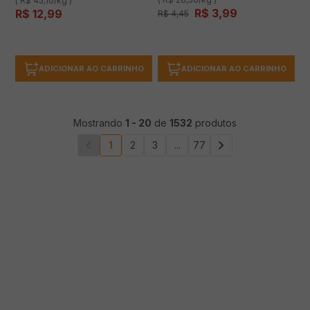
10%
OFF
Super Noite
Biscoito BAUDUCCO wafer
Biscoito Salgado CLUB SOCIAL
morango 140g
original embalagem econômica
288g
(0 avaliações)
(0 avaliações)
Economize
R$
0
,
46
( R$ 45,10/kg )
( R$ 28,50/kg )
R$
12
,
99
R$
3
,
99
R$
4
,
45