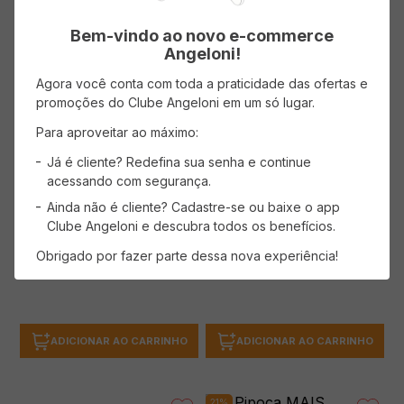
17%
31%
OFF
OFF
Bem-vindo ao novo e-commerce
Angeloni!
Agora você conta com toda a praticidade das ofertas e
promoções do Clube Angeloni em um só lugar.
Para aproveitar ao máximo:
Já é cliente? Redefina sua senha e continue
Super Noite
acessando com segurança.
Salgadinho Fandangos ELMA
Salgadinho Pingo D'Ouro ELMA
Ainda não é cliente? Cadastre-se ou baixe o app
CHIPS Presunto 160g
CHIPS Bacon 160g
Clube Angeloni e descubra todos os benefícios.
(0 avaliações)
(0 avaliações)
Obrigado por fazer parte dessa nova experiência!
Economize
R$
2
,
60
Economize
R$
3
,
60
( R$ 81,19/kg )
( R$ 49,94/kg )
R$
12
,
99
R$
7
,
99
R$
15
,
59
R$
11
,
59