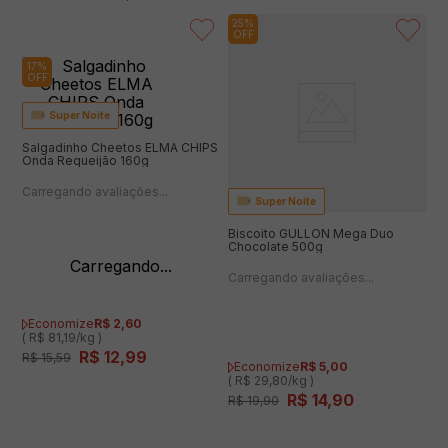
25%
OFF
17%
OFF
Super Noite
Salgadinho Cheetos ELMA CHIPS
Onda Requeijão 160g
Super Noite
Biscoito GULLON Mega Duo
Chocolate 500g
Economize
R$
2
,
60
( R$ 81,19/kg )
R$
12
,
99
R$
15
,
59
Economize
R$
5
,
00
( R$ 29,80/kg )
R$
14
,
90
R$
19
,
90