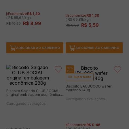
Super Noite
Batata Palha YOKI Tradicional
Biscoito Salgado CLUB SOCIAL
105g
Crostini Original 80g
(0 avaliações)
(0 avaliações)
Economize
R$
1
,
30
Economize
R$
1
,
30
( R$ 85,62/kg )
( R$ 69,88/kg )
R$
8
,
99
R$
5
,
59
R$
10
,
29
R$
6
,
89
ADICIONAR AO CARRINHO
ADICIONAR AO CARRINHO