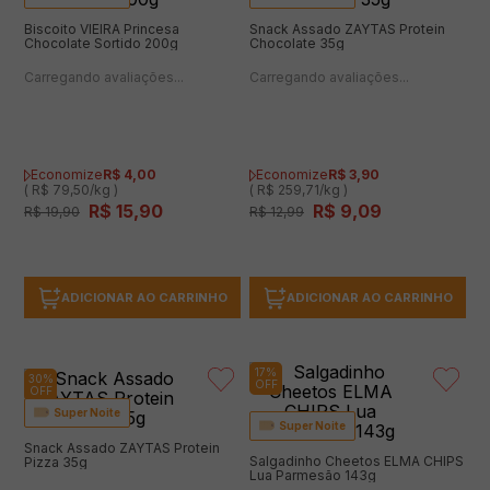
20%
30%
OFF
OFF
Super Noite
Super Noite
Biscoito VIEIRA Princesa
Snack Assado ZAYTAS Protein
Chocolate Sortido 200g
Chocolate 35g
(0 avaliações)
(0 avaliações)
Economize
R$
4
,
00
Economize
R$
3
,
90
( R$ 79,50/kg )
( R$ 259,71/kg )
R$
15
,
90
R$
9
,
09
R$
19
,
90
R$
12
,
99
ADICIONAR AO CARRINHO
ADICIONAR AO CARRINHO
17%
30%
OFF