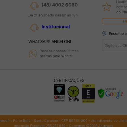
Habili
(48) 4002 6060
conte
do Clu
De 2ª a Sábado das 8h às 18h.
Fa
Institucional
Encontre a
WHATSAPP ANGELONI
Receba nossas últimas
ofertas pelo Whats.
CERTIFICAÇÕES
 Perequê - Porto Belo - Santa Catarina - CEP 88210-000 - Atendimento ao clien
Inscrição Estadual: 255.251.629 - Copyright @2018 Angeloni