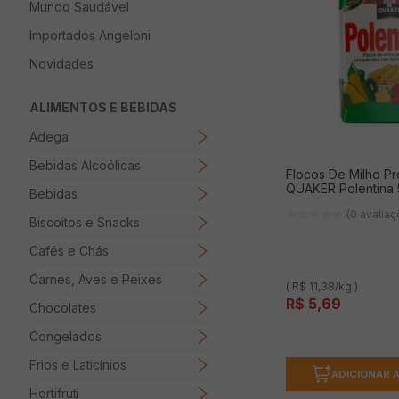
Mundo Saudável
8
º
Papel Higienico
Importados Angeloni
9
º
Macarrão
Novidades
10
º
Ovo
ALIMENTOS E BEBIDAS
Adega
Bebidas Alcoólicas
Flocos De Milho P
QUAKER Polentina
Bebidas
(0 avalia
Biscoitos e Snacks
Cafés e Chás
Carnes, Aves e Peixes
( R$ 11,38/kg )
R$
5
,
69
Chocolates
Congelados
Frios e Laticínios
ADICIONAR 
Hortifruti