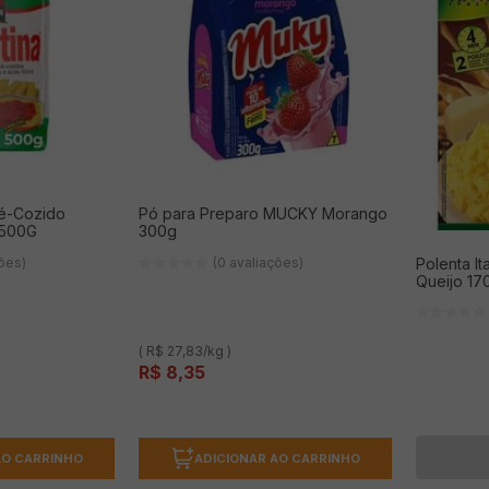
ré-Cozido
Pó para Preparo MUCKY Morango
 500G
300g
ções)
(0 avaliações)
Polenta It
Queijo 17
( R$ 27,83/kg )
R$
8
,
35
AO CARRINHO
ADICIONAR AO CARRINHO