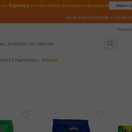
osso
SuperApp
e tenha ofertas exclusivas toda semana!
Baixe o 
Você está navegando e vendo o
Instituc
, produtos ou marcas
reais E Farináceos
Polenta