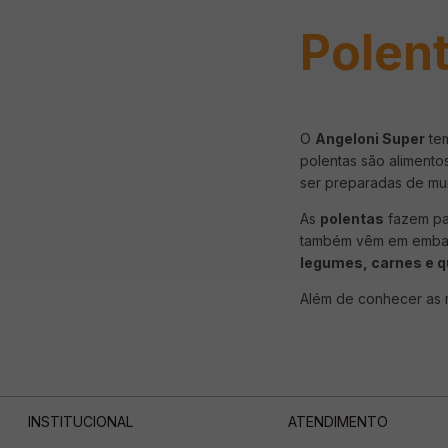
Polen
O
Angeloni Super
te
polentas são alimento
ser preparadas de mui
As
polentas
fazem pa
também vêm em embala
legumes, carnes e q
Além de conhecer as
INSTITUCIONAL
ATENDIMENTO