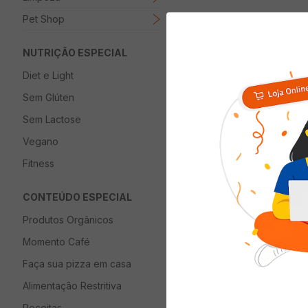
Pet Shop
NUTRIÇÃO ESPECIAL
Diet e Light
Sem Glúten
Sem Lactose
Vegano
Fitness
CONTEÚDO ESPECIAL
Produtos Orgânicos
Momento Café
Faça sua pizza em casa
Alimentação Restritiva
Receitas