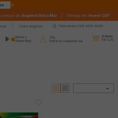
app
|
s preços de
Angeloni Beira Mar
Entrega em:
Inserir CEP
Televendas (48) 4002-6060
ional
Clube Angeloni
0
itens
Baixe o
Olá,

R$ 0,00
SuperApp
Entre ou cadastre-se