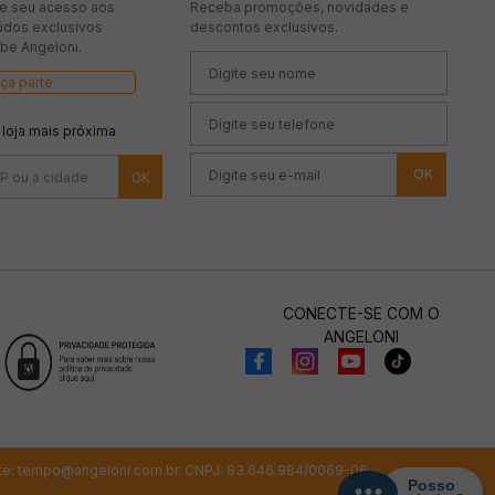
te seu acesso aos
Receba promoções, novidades e
údos exclusivos
descontos exclusivos.
be Angeloni.
ça parte
 loja mais próxima
OK
CONECTE-SE COM O
ANGELONI
te:
tempo@angeloni.com.br
. CNPJ: 83.646.984/0069-06