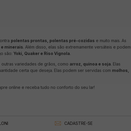
ontra
polentas prontas, polentas pré-cozidas
e muito mais. As
 e minerais
. Além disso, elas são extremamente versáteis e podem
go são:
Yoki, Quaker e Riso Vignola
.
 e outras variedades de grãos, como
arroz, quinoa e soja
. Elas
antidade certa que deseja. Elas podem ser servidas com
molhos,
re online e receba tudo no conforto do seu lar!
LONI
CADASTRE-SE