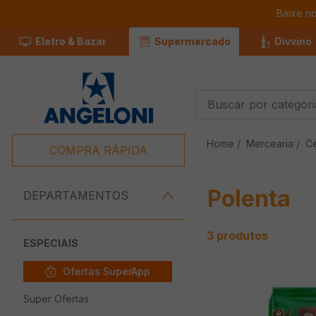
Baixe n
Eletro & Bazar
Supermercado
Divvino
Buscar por categorias
Termos Mais
Mercearia
Ce
Buscados
COMPRA RÁPIDA
1
º
Café
Polenta
2
º
Leite
DEPARTAMENTOS
3
º
Chocolate
3
produtos
4
º
Queijo
ESPECIAIS
5
º
Iogurte
Ofertas SuperApp
6
º
Carne
Super Ofertas
7
º
Pão