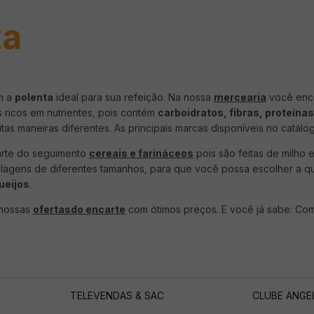
ta
m a
polenta
ideal para sua refeição. Na nossa
mercearia
você enc
s ricos em nutrientes, pois contém
carboidratos, fibras, proteínas
tas maneiras diferentes. As principais marcas disponíveis no catálo
rte do seguimento
cereais e farináceos
pois são feitas de milho
gens de diferentes tamanhos, para que você possa escolher a qu
ueijos
.
 nossas
ofertasdo encarte
com ótimos preços. E você já sabe: Comp
TELEVENDAS & SAC
CLUBE ANGE