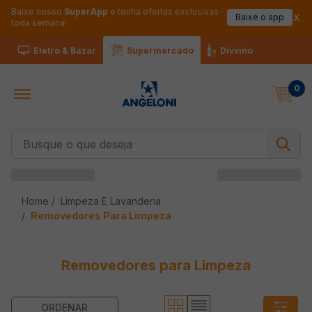
Baixe nosso
SuperApp
e tenha ofertas exclusivas
Baixe o app
toda semana!
Eletro & Bazar
Supermercado
Divvino
0
Busque o que deseja
Limpeza E Lavanderia
Removedores Para Limpeza
Removedores para Limpeza