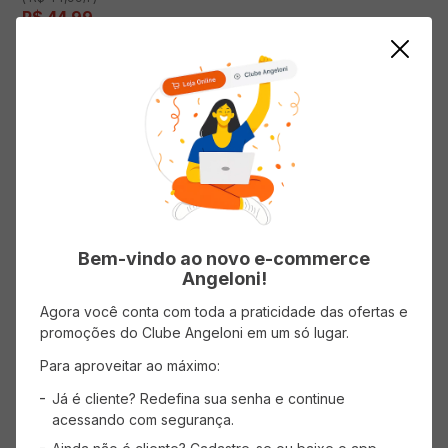
R$
44
,
99
AVISE-ME
ADICIONAR AO CARRINHO
Mostrando
1
-
2
de
2
produtos
1
Bem-vindo ao novo e-commerce
Angeloni!
Agora você conta com toda a praticidade das ofertas e
promoções do Clube Angeloni em um só lugar.
CADASTRE-SE
Para aproveitar ao máximo:
Receba promoções, novidades e descontos
Já é cliente? Redefina sua senha e continue
exclusivos.
acessando com segurança.