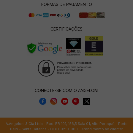
FORMAS DE PAGAMENTO
CERTIFICAÇÕES
CONECTE-SE COM O ANGELONI
A.Angeloni & Cia Ltda - Rod. BR 101, 156,5 Sala 01, Alto Perequê - Porto
Belo - Santa Catarina - CEP 88210-000 - Atendimento ao cliente: