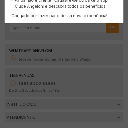
Ainda não é cliente? Cadastre-se ou baixe o app
Clube Angeloni e descubra todos os benefícios.
Obrigado por fazer parte dessa nova experiência!
OK
WHATSAPP ANGELONI
Receba nossas últimas ofertas pelo Whats.
TELEVENDAS
(48) 4002 6060
De 2ª a Sábado das 8h às 18h.
INSTITUCIONAL
ATENDIMENTO