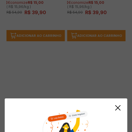
Economize
R$
15
,
00
Economize
R$
15
,
00
( R$ 15,96/kg )
( R$ 15,96/kg )
R$
39
,
90
R$
39
,
90
R$
54
,
90
R$
54
,
90
ADICIONAR AO CARRINHO
ADICIONAR AO CARRINHO