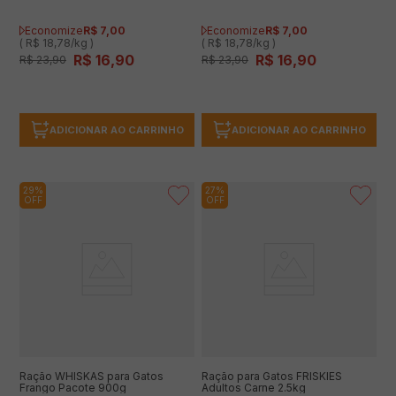
Economize
R$
7
,
00
Economize
R$
7
,
00
( R$ 18,78/kg )
( R$ 18,78/kg )
R$
16
,
90
R$
16
,
90
R$
23
,
90
R$
23
,
90
ADICIONAR AO CARRINHO
ADICIONAR AO CARRINHO
29%
27%
OFF
OFF
Ração WHISKAS para Gatos
Ração para Gatos FRISKIES
Frango Pacote 900g
Adultos Carne 2.5kg