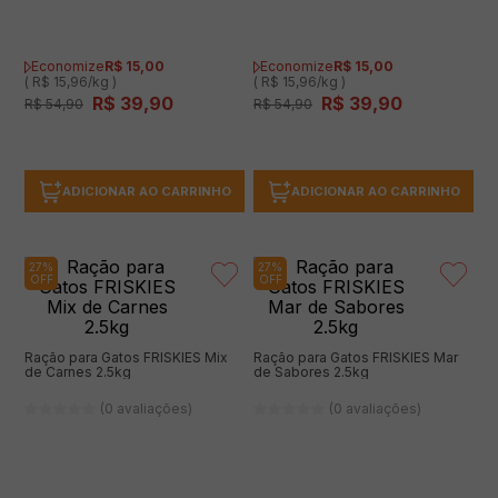
Economize
R$
15
,
00
Economize
R$
15
,
00
( R$ 15,96/kg )
( R$ 15,96/kg )
R$
39
,
90
R$
39
,
90
R$
54
,
90
R$
54
,
90
ADICIONAR AO CARRINHO
ADICIONAR AO CARRINHO
27%
27%
OFF
OFF
Ração para Gatos FRISKIES Mix
Ração para Gatos FRISKIES Mar
de Carnes 2.5kg
de Sabores 2.5kg
(0 avaliações)
(0 avaliações)