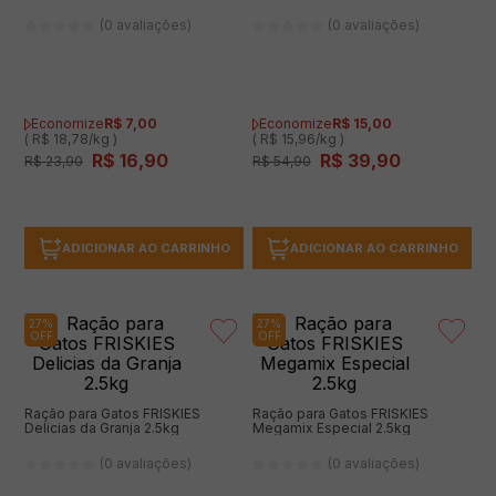
(0 avaliações)
(0 avaliações)
Economize
R$
7
,
00
Economize
R$
15
,
00
( R$ 18,78/kg )
( R$ 15,96/kg )
R$
16
,
90
R$
39
,
90
R$
23
,
90
R$
54
,
90
ADICIONAR AO CARRINHO
ADICIONAR AO CARRINHO
27%
27%
OFF
OFF
Ração para Gatos FRISKIES
Ração para Gatos FRISKIES
Delicias da Granja 2.5kg
Megamix Especial 2.5kg
(0 avaliações)
(0 avaliações)