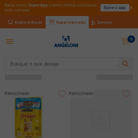
Baixe nosso
SuperApp
e tenha ofertas exclusivas
Baixe o app
toda semana!
Eletro & Bazar
Supermercado
Divvino
0
Busque o que deseja