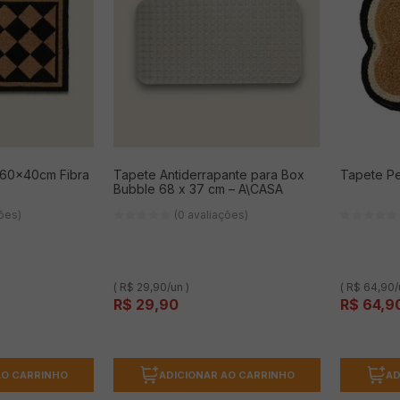
60x40cm Fibra
Tapete Antiderrapante para Box
Tapete P
Bubble 68 x 37 cm – A\CASA
ções)
(0 avaliações)
( R$ 29,90/un )
( R$ 64,90/
R$
29
,
90
R$
64
,
9
AO CARRINHO
ADICIONAR AO CARRINHO
AD