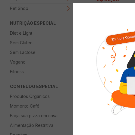
Pet Shop
NUTRIÇÃO ESPECIAL
ADICIONAR 
Diet e Light
Sem Glúten
Sem Lactose
Vegano
Fitness
CONTEÚDO ESPECIAL
Produtos Orgânicos
Momento Café
Faça sua pizza em casa
Tapete 50x70 Alg
Alimentação Restritiva
A\CASA
Receitas