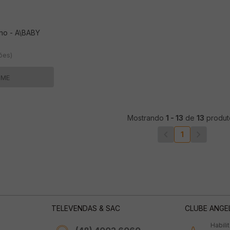
no - A\BABY
ções)
-ME
Mostrando
1
-
13
de
13
produt
1
TELEVENDAS & SAC
CLUBE ANGE
Habili