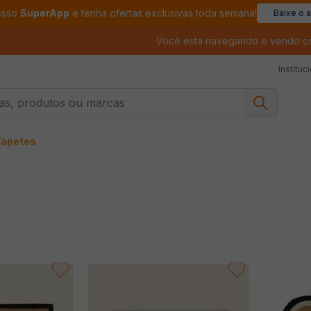
osso
SuperApp
e tenha ofertas exclusivas toda semana!
Baixe o 
Você está navegando e vendo o
Instituc
, produtos ou marcas
Tapetes