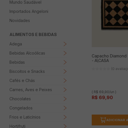
Mundo Saudável
8
º
Papel Higienico
Importados Angeloni
9
º
Macarrão
Novidades
10
º
Ovo
ALIMENTOS E BEBIDAS
Adega
Bebidas Alcoólicas
Capacho Diamond 
- A\CASA
Bebidas
(0 avalia
Biscoitos e Snacks
Cafés e Chás
Carnes, Aves e Peixes
( R$ 69,90/un )
R$
69
,
90
Chocolates
Congelados
Frios e Laticínios
ADICIONAR 
Hortifruti