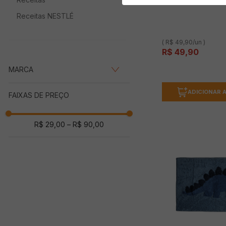
(0 avalia
Receitas NESTLÉ
( R$ 49,90/un )
R$
49
,
90
MARCA
A\CASA
(
10
)
ADICIONAR 
FAIXAS DE PREÇO
ABABY
(
2
)
ATLÂNTICA
(
1
)
R$ 29,00
–
R$ 90,00