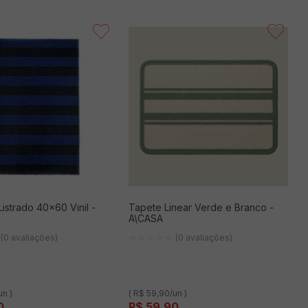
istrado 40x60 Vinil -
Tapete Linear Verde e Branco -
A\CASA
(0 avaliações)
(0 avaliações)
un )
( R$ 59,90/un )
0
R$
59
,
90