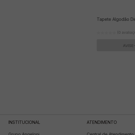
Tapete Algodão Di
(0 avalia
AVISE
INSTITUCIONAL
ATENDIMENTO
Grupo Angeloni
Central de Atendimento