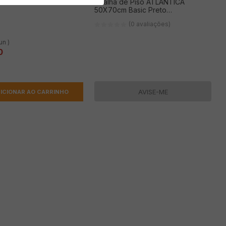
(0 avaliações)
Toalha de Piso ATLÂNTICA
50X70cm Basic Preto
Antiaderrapante Ref.: 900
(0 avaliações)
un )
0
AVISE-ME
ICIONAR AO CARRINHO