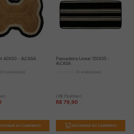
et 40X50 - A\CASA
Passadeira Linear 120X55 -
A\CASA
(0 avaliações)
(0 avaliações)
un )
( R$ 79,90/un )
0
R$
79
,
90
ICIONAR AO CARRINHO
ADICIONAR AO CARRINHO