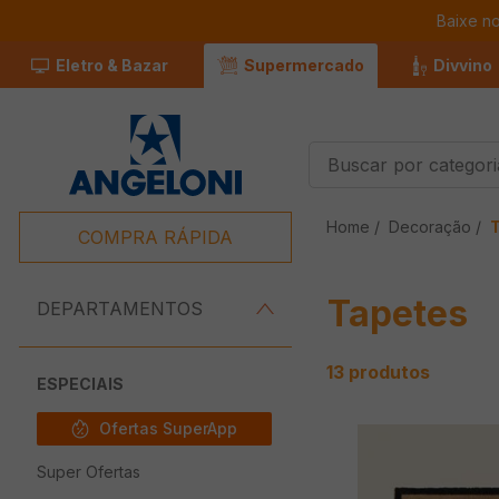
Baixe n
Eletro & Bazar
Supermercado
Divvino
Buscar por categorias
Termos Mais
Decoração
Buscados
COMPRA RÁPIDA
1
º
Café
Tapetes
2
º
Leite
DEPARTAMENTOS
3
º
Chocolate
13
produtos
4
º
Queijo
ESPECIAIS
5
º
Iogurte
Ofertas SuperApp
6
º
Carne
Super Ofertas
7
º
Pão