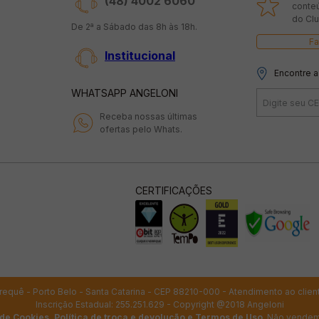
(48) 4002 6060
conte
do Clu
De 2ª a Sábado das 8h às 18h.
Fa
Institucional
Encontre a
WHATSAPP ANGELONI
Receba nossas últimas
ofertas pelo Whats.
CERTIFICAÇÕES
 Perequê - Porto Belo - Santa Catarina - CEP 88210-000 - Atendimento ao clien
Inscrição Estadual: 255.251.629 - Copyright @2018 Angeloni
 de Cookies
,
Política de troca e devolução
e
Termos de Uso
. Não vendem