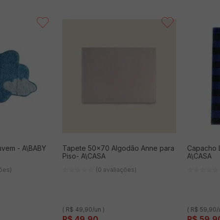
uvem - A\BABY
Tapete 50x70 Algodão Anne para
Capacho L
Piso- A\CASA
A\CASA
ções)
(0 avaliações)
( R$ 49,90/un )
( R$ 59,90/
R$
49
,
90
R$
59
,
9