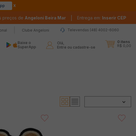
app
|
s preços de
Angeloni Beira Mar
Entrega em:
Inserir CEP
Televendas (48) 4002-6060
ional
Clube Angeloni
0
itens
Baixe o
Olá,

R$ 0,00
SuperApp
Entre ou cadastre-se