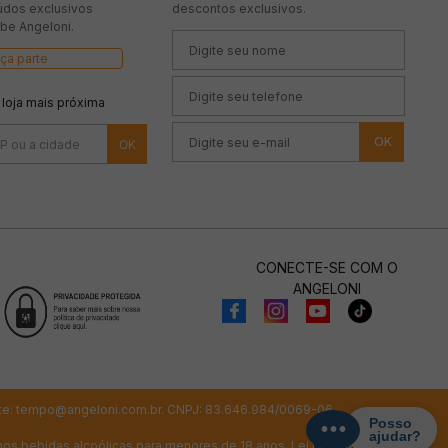
údos exclusivos
descontos exclusivos.
be Angeloni.
ça parte
 loja mais próxima
OK
CONECTE-SE COM O
ANGELONI
te:
tempo@angeloni.com.br
. CNPJ: 83.646.984/0069-06
os bebidas alcoólicas para menores de 18 anos. Lei número 8069/90.