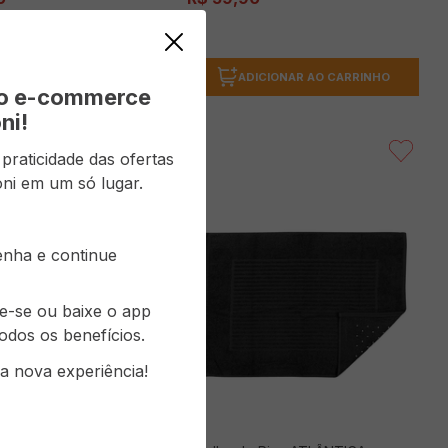
ICIONAR AO CARRINHO
ADICIONAR AO CARRINHO
vo e-commerce
ni!
raticidade das ofertas
ni em um só lugar.
senha e continue
re-se ou baixe o app
odos os benefícios.
a nova experiência!
0x70 Algodão Anne -