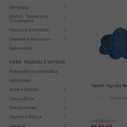
Mercearia
Molhos, Temperos e
Condimentos
Padaria e Confeitaria
Orientais e Mexicanos
Sobremesas
CASA, PESSOAL E OUTROS
Acessórios de Informática
Automotivo
Tapete Algodão N
Bebê e Mamãe
(0 avalia
Casa e Bazar
Eletroportáteis
Higiene e Beleza
( R$ 89,90/un )
Limpeza
R$
89
,
90