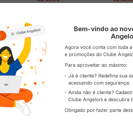
AO CARRINHO
ADICIONAR AO CARRINHO
AD
Bem-vindo ao no
Angelo
Agora você conta com toda a p
e promoções do Clube Angelo
Para aproveitar ao máximo:
Já é cliente? Redefina sua 
acessando com segurança.
Ainda não é cliente? Cadast
Clube Angeloni e descubra t
Obrigado por fazer parte dess
odão Anne -
Tapete A\CASA 50x70 Algodão
Tapete 5
Anne Azul Ref.: 2502
A\CASA