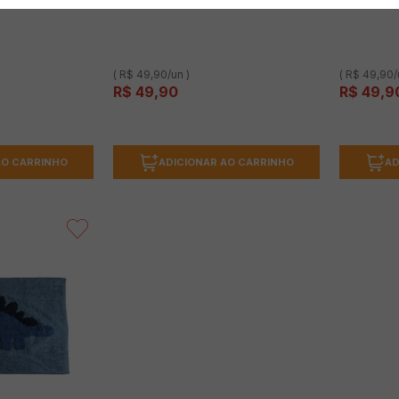
ções)
(0 avaliações)
( R$ 49,90/un )
( R$ 49,90/
R$
49
,
90
R$
49
,
9
AO CARRINHO
ADICIONAR AO CARRINHO
AD