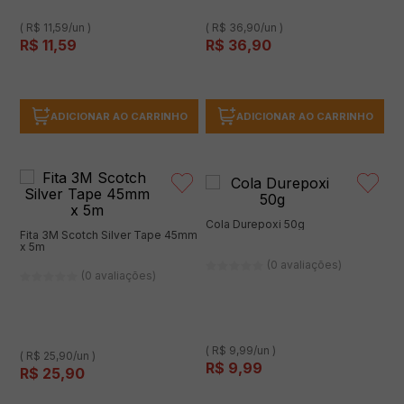
( R$ 11,59/un )
( R$ 36,90/un )
R$
11
,
59
R$
36
,
90
ADICIONAR AO CARRINHO
ADICIONAR AO CARRINHO
Cola Durepoxi 50g
Fita 3M Scotch Silver Tape 45mm
x 5m
(0 avaliações)
(0 avaliações)
( R$ 9,99/un )
( R$ 25,90/un )
R$
9
,
99
R$
25
,
90