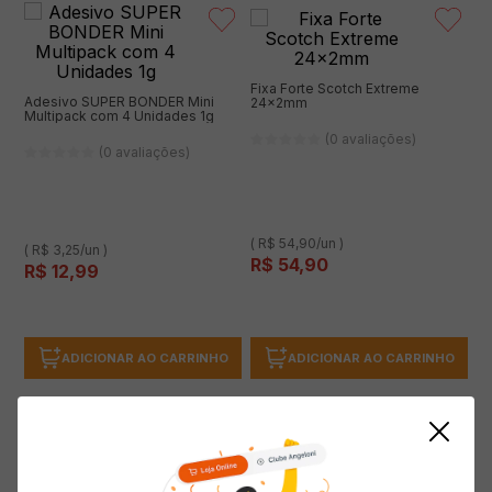
Fixa Forte Scotch Extreme
Adesivo SUPER BONDER Mini
24x2mm
Multipack com 4 Unidades 1g
(0 avaliações)
(0 avaliações)
( R$ 54,90/un )
( R$ 3,25/un )
R$
54
,
90
R$
12
,
99
ADICIONAR AO CARRINHO
ADICIONAR AO CARRINHO