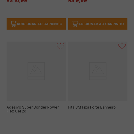
R$
16
,
99
R$
9
,
99
ADICIONAR AO CARRINHO
ADICIONAR AO CARRINHO
Adesivo Super Bonder Power
Fita 3M Fixa Forte Banheiro
Flex Gel 2g