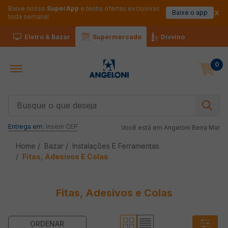
Baixe nosso
SuperApp
e tenha ofertas exclusivas
Baixe o app
toda semana!
Eletro & Bazar
Supermercado
Divvino
0
Busque o que deseja
Entrega em:
Inserir CEP
Você está em
Angeloni Beira Mar
Bazar
Instalações E Ferramentas
Fitas, Adesivos E Colas
Fitas, Adesivos e Colas