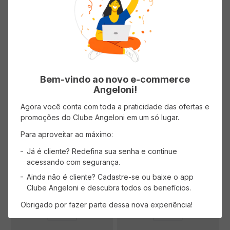
Fita Scotch Fixa Forte
Fita Veda Rosca Lorenzetti
12mmx10m
(0 avaliações)
(0 avaliações)
( R$ 8,99/un )
Bem-vindo ao novo e-commerce
R$
8
,
99
Angeloni!
Agora você conta com toda a praticidade das ofertas e
promoções do Clube Angeloni em um só lugar.
AVISE-ME
ADICIONAR AO CARRINHO
Para aproveitar ao máximo:
Já é cliente? Redefina sua senha e continue
acessando com segurança.
Ainda não é cliente? Cadastre-se ou baixe o app
Clube Angeloni e descubra todos os benefícios.
Obrigado por fazer parte dessa nova experiência!