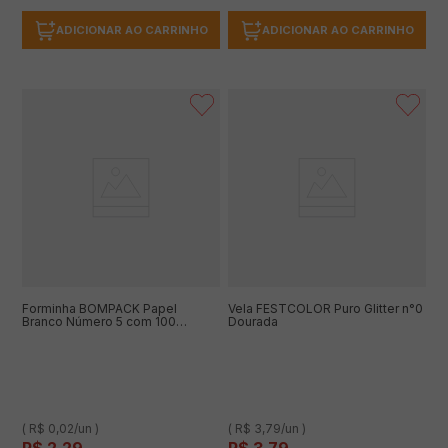
ADICIONAR AO CARRINHO
ADICIONAR AO CARRINHO
Forminha BOMPACK Papel
Vela FESTCOLOR Puro Glitter n°0
Branco Número 5 com 100
Dourada
Unidades
( R$ 0,02/un )
( R$ 3,79/un )