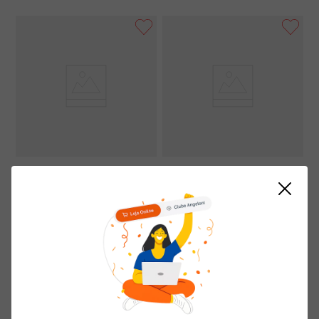
Palito Para Petiscos Paraná Com
Forminha FESTCOLOR Papel Azul
100 Unidades
N°4 com 100 Unidades
( R$ 0,01/un )
( R$ 0,02/un )
R$
1
,
09
R$
1
,
79