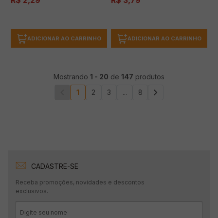
R$
2
,
29
R$
3
,
79
ADICIONAR AO CARRINHO
ADICIONAR AO CARRINHO
Mostrando
1
-
20
de
147
produtos
1
2
3
...
8
CADASTRE-SE
Receba promoções, novidades e descontos
exclusivos.