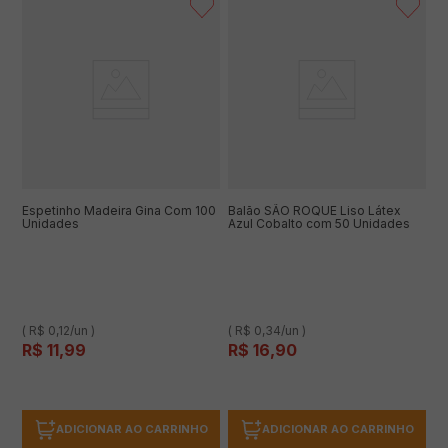
Espetinho Madeira Gina Com 100
Balão SÃO ROQUE Liso Látex
Unidades
Azul Cobalto com 50 Unidades
( R$ 0,12/un )
( R$ 0,34/un )
R$
11
,
99
R$
16
,
90
ADICIONAR AO CARRINHO
ADICIONAR AO CARRINHO