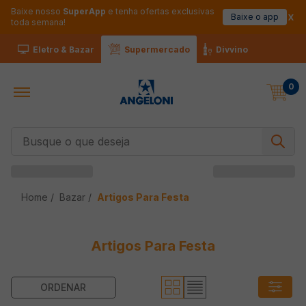
Baixe nosso
SuperApp
e tenha ofertas exclusivas
Baixe o app
toda semana!
Eletro & Bazar
Supermercado
Divvino
0
Busque o que deseja
Bazar
Artigos Para Festa
Artigos Para Festa