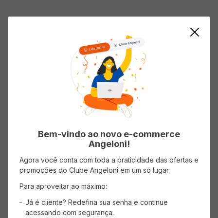
AVISE-ME
AVISE-ME
Bem-vindo ao novo e-commerce
Angeloni!
Agora você conta com toda a praticidade das ofertas e
promoções do Clube Angeloni em um só lugar.
Modelador GA.MA Duo Cerâmica
Prancha Modeladora para Cabelo
Para aproveitar ao máximo:
de 19mm e 32mm Diâmetro
GA.MA New Lumina Tourmaline -
Bivolt
Já é cliente? Redefina sua senha e continue
acessando com segurança.