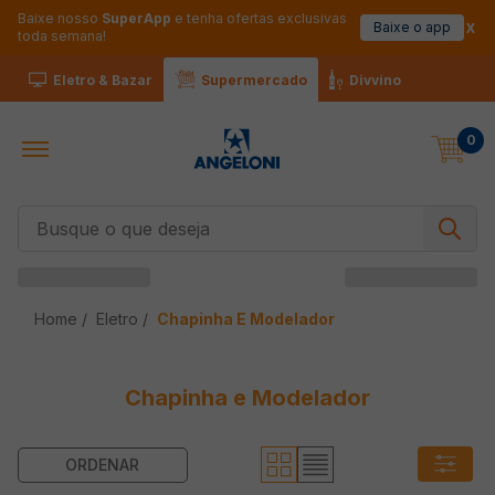
Baixe nosso
SuperApp
e tenha ofertas exclusivas
Baixe o app
toda semana!
Eletro & Bazar
Supermercado
Divvino
0
Busque o que deseja
Eletro
Chapinha E Modelador
Chapinha e Modelador