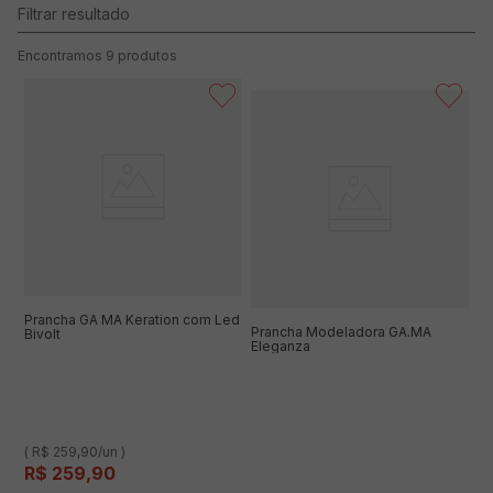
9
produtos
Prancha GA MA Keration com Led
Prancha Modeladora GA.MA
Bivolt
Eleganza
( R$ 259,90/un )
R$
259
,
90