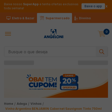
Baixe nosso
SuperApp
e tenha ofertas exclusivas
Baixe o app
toda semana!
Eletro & Bazar
Supermercado
Divvino
0
Busque o que deseja
Adega
Vinhos
Vinho Argentino BENJAMIN Cabernet Sauvignon Tinto 750ml