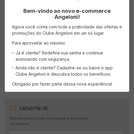
Bem-vindo ao novo e-commerce
Avaliações
Angeloni!
Agora você conta com toda a praticidade das ofertas e
Carregando…
promoções do Clube Angeloni em um só lugar.
Faça login para escrever uma avaliação.
Para aproveitar ao máximo:
Já é cliente? Redefina sua senha e continue
Mais recentes
Todos
acessando com segurança.
Ainda não é cliente? Cadastre-se ou baixe o app
Clube Angeloni e descubra todos os benefícios.
Carregando avaliações…
Obrigado por fazer parte dessa nova experiência!
CADASTRE-SE
Receba promoções, novidades e descontos
exclusivos.