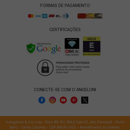
FORMAS DE PAGAMENTO
CERTIFICAÇÕES
CONECTE-SE COM O ANGELONI
A.Angeloni & Cia Ltda - Rod. BR 101, 156,5 Sala 01, Alto Perequê - Porto
Belo - Santa Catarina - CEP 88210-000 - Atendimento ao cliente: