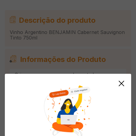
Descrição do produto
Vinho Argentino BENJAMIN Cabernet Sauvignon
Tinto 750ml
Informações do Produto
Origem
Importado
Uva
Cabernet Sauvignon
País de Origem
Argentina
Tipo
Tinto