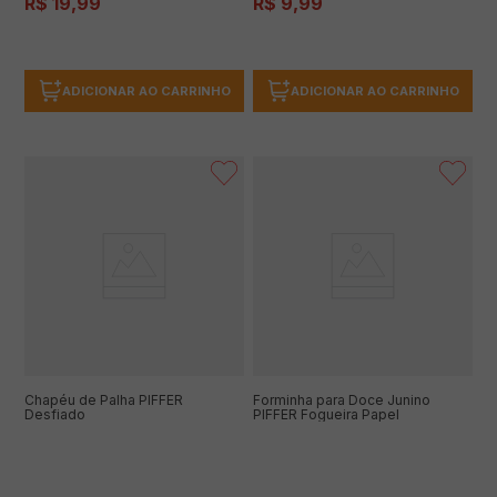
R$
19
,
99
R$
9
,
99
ADICIONAR AO CARRINHO
ADICIONAR AO CARRINHO
Chapéu de Palha PIFFER
Forminha para Doce Junino
Desfiado
PIFFER Fogueira Papel