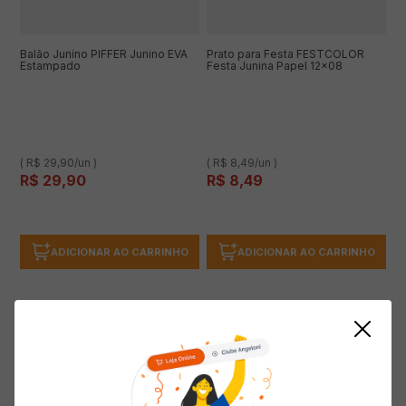
Balão Junino PIFFER Junino EVA
Prato para Festa FESTCOLOR
Estampado
Festa Junina Papel 12x08
( R$ 29,90/un )
( R$ 8,49/un )
R$
29
,
90
R$
8
,
49
ADICIONAR AO CARRINHO
ADICIONAR AO CARRINHO