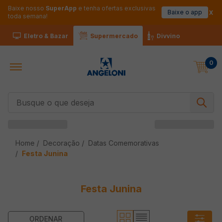
Baixe nosso
SuperApp
e tenha ofertas exclusivas
Baixe o app
toda semana!
Eletro & Bazar
Supermercado
Divvino
0
Busque o que deseja
Decoração
Datas Comemorativas
Festa Junina
Festa Junina