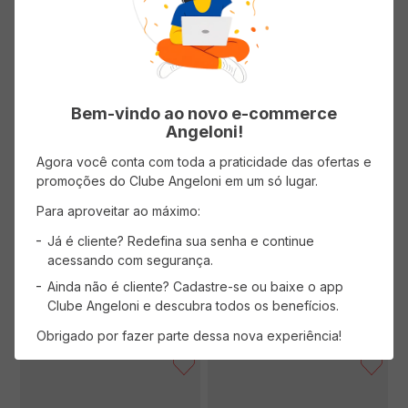
Faixa FESTCOLOR Bandeirinhas
Junina
Enfeite Glitter Junino PIFFER
Fogueira EVA
Bem-vindo ao novo e-commerce
Angeloni!
Agora você conta com toda a praticidade das ofertas e
( R$ 2,89/un )
promoções do Clube Angeloni em um só lugar.
R$
2
,
89
( R$ 7,99/un )
Para aproveitar ao máximo:
R$
7
,
99
Já é cliente? Redefina sua senha e continue
acessando com segurança.
Ainda não é cliente? Cadastre-se ou baixe o app
ADICIONAR AO CARRINHO
ADICIONAR AO CARRINHO
Clube Angeloni e descubra todos os benefícios.
Obrigado por fazer parte dessa nova experiência!