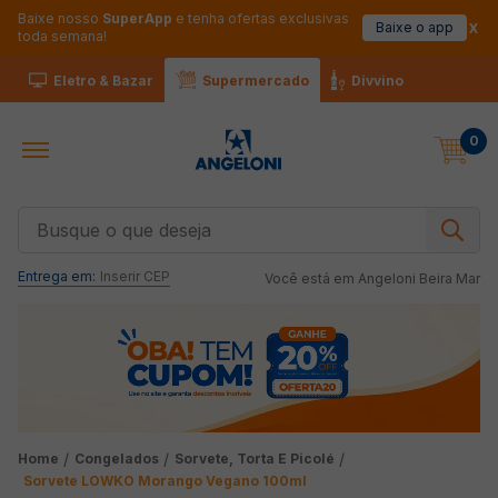
Baixe nosso
SuperApp
e tenha ofertas exclusivas
Baixe o app
toda semana!
Eletro & Bazar
Supermercado
Divvino
0
Busque o que deseja
Entrega em:
Inserir CEP
Você está em
Angeloni Beira Mar
Congelados
Sorvete, Torta E Picolé
Sorvete LOWKO Morango Vegano 100ml