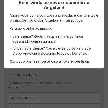
Avaliações
Bem-vindo ao novo e-commerce
Angeloni!
Carregando…
Agora você conta com toda a praticidade das ofertas e
Faça login para escrever uma avaliação.
promoções do Clube Angeloni em um só lugar.
Para aproveitar ao máximo:
Mais recentes
Todos
Já é cliente? Redefina sua senha e continue
acessando com segurança.
Ainda não é cliente? Cadastre-se ou baixe o app
Carregando avaliações…
Clube Angeloni e descubra todos os benefícios.
Obrigado por fazer parte dessa nova experiência!
CADASTRE-SE
Receba promoções, novidades e descontos
exclusivos.