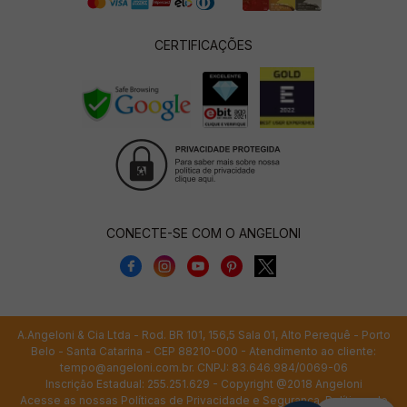
CERTIFICAÇÕES
CONECTE-SE COM O ANGELONI
A.Angeloni & Cia Ltda - Rod. BR 101, 156,5 Sala 01, Alto Perequê - Porto
Belo - Santa Catarina - CEP 88210-000 - Atendimento ao cliente:
tempo@angeloni.com.br
. CNPJ: 83.646.984/0069-06
Inscrição Estadual: 255.251.629 - Copyright @2018 Angeloni
Acesse as nossas
Políticas de Privacidade e Segurança
,
Políticas de