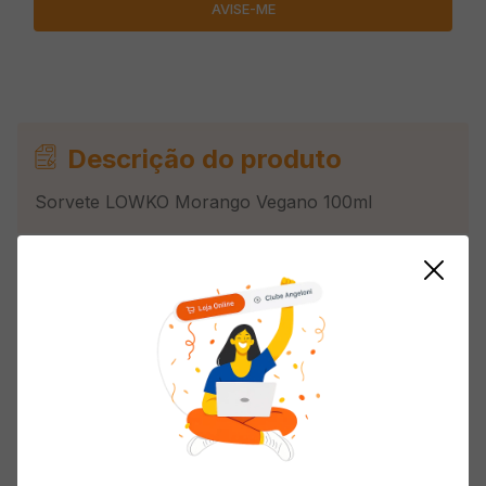
Descrição do produto
Sorvete LOWKO Morango Vegano 100ml
Informações do Produto
Restrição
Vegano