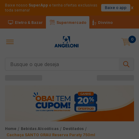
Baixe nosso
SuperApp
e tenha ofertas exclusivas
Baixe o app
toda semana!
Eletro & Bazar
Supermercado
Divvino
0
Busque o que deseja
Bebidas Alcoólicas
Destilados
Cachaça SANTO GRAU Reserva Paraty 750ml