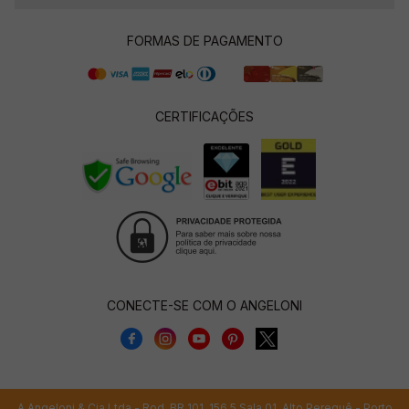
FORMAS DE PAGAMENTO
CERTIFICAÇÕES
CONECTE-SE COM O ANGELONI
A.Angeloni & Cia Ltda - Rod. BR 101, 156,5 Sala 01, Alto Perequê - Porto