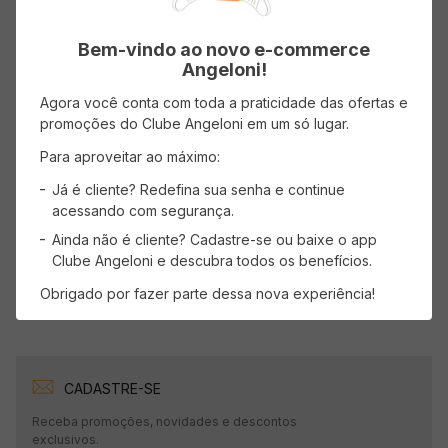
Bem-vindo ao novo e-commerce
Angeloni!
Avaliações
Agora você conta com toda a praticidade das ofertas e
Carregando…
promoções do Clube Angeloni em um só lugar.
Para aproveitar ao máximo:
Faça login para escrever uma avaliação.
Já é cliente? Redefina sua senha e continue
acessando com segurança.
Mais recentes
Todos
Ainda não é cliente? Cadastre-se ou baixe o app
Clube Angeloni e descubra todos os benefícios.
Carregando avaliações…
Obrigado por fazer parte dessa nova experiência!
CADASTRE-SE
Receba promoções, novidades e descontos
exclusivos.