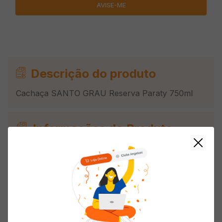
Descrição do produto
Cachaça SANTO GRAU Reserva Paraty 750ml
Informações do Produto
Origem
Nacional
Tipo de Bebida
Cachaça
País de Origem
Brasil