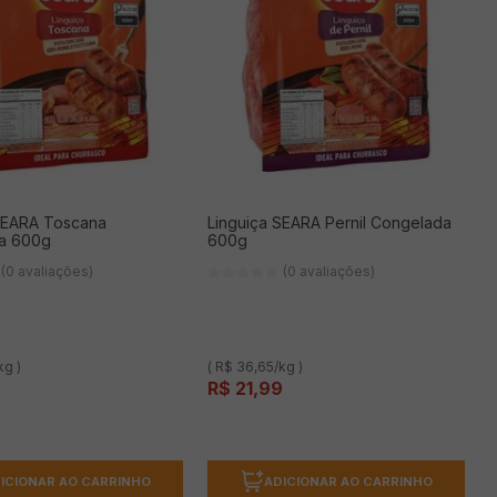
SEARA Toscana
Linguiça SEARA Pernil Congelada
a 600g
600g
(0 avaliações)
(0 avaliações)
kg )
( R$ 36,65/kg )
9
R$
21
,
99
ICIONAR AO CARRINHO
ADICIONAR AO CARRINHO