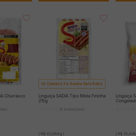
Compre 3 e Ganhe Selo Extra
IA Churrasco
Linguiça SADIA Tipo Mista Fininha
Linguiça 
215g
Congelad
ções)
(0 avaliações)
( R$ 42,56/kg )
( R$ 25,41/k