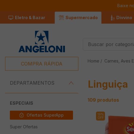
Baixe n
Eletro & Bazar
Supermercado
Divvino
Buscar por categorias
Termos Mais
Carnes, Aves E
Buscados
COMPRA RÁPIDA
1
º
Café
Linguiça
2
º
Leite
DEPARTAMENTOS
3
º
Chocolate
109
produtos
4
º
Queijo
ESPECIAIS
5
º
Iogurte
Ofertas SuperApp
19%
OFF
6
º
Carne
Super Ofertas
7
º
Pão