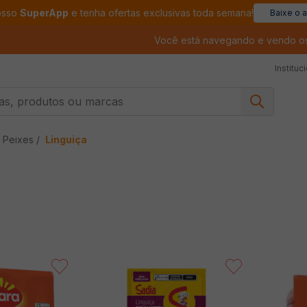
osso
SuperApp
e tenha ofertas exclusivas toda semana!
Baixe o 
Você está navegando e vendo o
Instituc
, produtos ou marcas
 Peixes
Linguiça