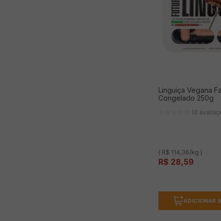
Linguiça Vegana F
Congelado 250g
(0 avalia
( R$ 114,36/kg )
R$
28
,
59
ADICIONAR 