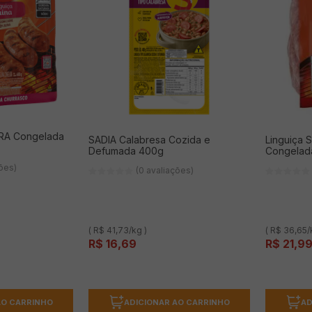
ARA Congelada
SADIA Calabresa Cozida e
Linguiça 
Defumada 400g
Congelad
ções)
(0 avaliações)
( R$ 41,73/kg )
( R$ 36,65/
R$
16
,
69
R$
21
,
9
ADICIONAR AO CARRINHO
AD
AO CARRINHO