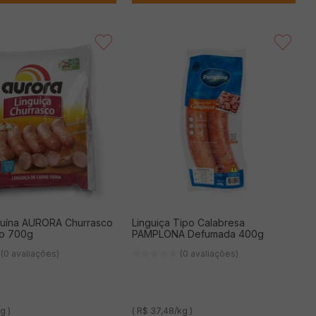
Suína AURORA Churrasco
Linguiça Tipo Calabresa
o 700g
PAMPLONA Defumada 400g
(0 avaliações)
(0 avaliações)
g )
( R$ 37,48/kg )