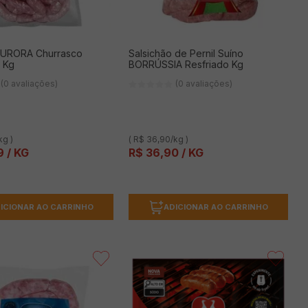
 AURORA Churrasco
Salsichão de Pernil Suíno
a Kg
BORRÚSSIA Resfriado Kg
(0 avaliações)
(0 avaliações)
kg )
( R$ 36,90/kg )
9
/ KG
R$
36
,
90
/ KG
ICIONAR AO CARRINHO
ADICIONAR AO CARRINHO