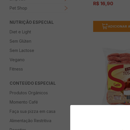
R$
16
,
90
Pet Shop
NUTRIÇÃO ESPECIAL
ADICIONAR 
Diet e Light
Sem Glúten
Sem Lactose
Vegano
Fitness
CONTEÚDO ESPECIAL
Produtos Orgânicos
Momento Café
Faça sua pizza em casa
Alimentação Restritiva
Linguiça SADIA To
Congelada 700g
Receitas