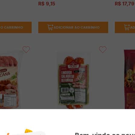
R$
9
,
15
R$
17
,
79
AO CARRINHO
ADICIONAR AO CARRINHO
AD
scana
Linguiça Calabresa OLHO
Linguiça F
Defumada 300g
Bovina C