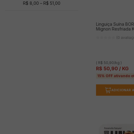
BORRÚSSIA
(
6
)
R$ 8,00
–
R$ 51,00
CALEMBA
(
6
)
CERATTI
(
1
)
Linguiça Suína BO
COPACOL
(
11
)
Mignon Resfriada 
Ver mais 15
(0 avalia
( R$ 50,90/kg )
R$
50
,
90
/ KG
15% OFF ativando o
ADICIONAR 