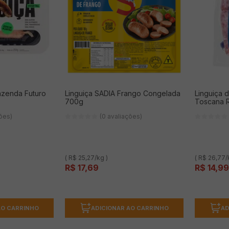
azenda Futuro
Linguiça SADIA Frango Congelada
Linguiça 
700g
Toscana R
ções)
(0 avaliações)
( R$ 25,27/kg )
( R$ 26,77/
R$
17
,
69
R$
14
,
99
AO CARRINHO
ADICIONAR AO CARRINHO
AD