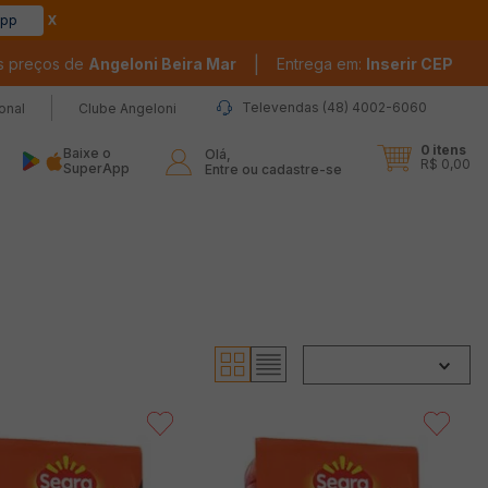
app
|
s preços de
Angeloni Beira Mar
Entrega em:
Inserir CEP
Televendas (48) 4002-6060
ional
Clube Angeloni
0
itens
Baixe o
Olá,

R$ 0,00
SuperApp
Entre ou cadastre-se