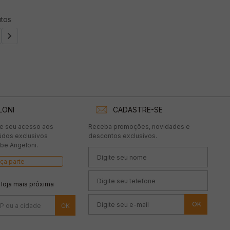
tos
LONI
CADASTRE-SE
te seu acesso aos
Receba promoções, novidades e
údos exclusivos
descontos exclusivos.
be Angeloni.
ça parte
 loja mais próxima
OK