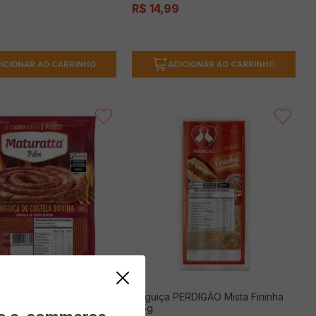
R$
14
,
99
ICIONAR AO CARRINHO
ADICIONAR AO CARRINHO
RIBOI Maturatta Costela
Linguiça PERDIGÃO Mista Fininha
ongelada 300g
215g