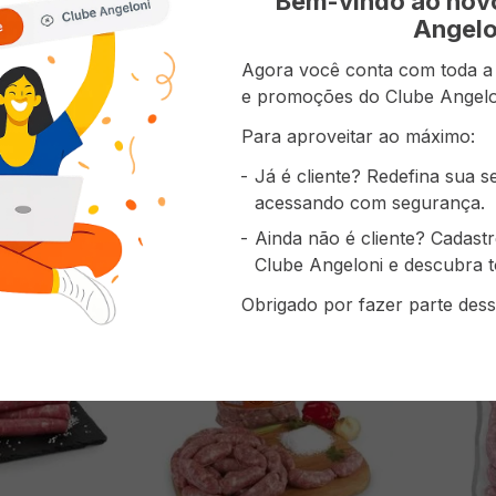
Bem-vindo ao no
ções)
(0 avaliações)
Angelo
Agora você conta com toda a p
e promoções do Clube Angelo
( R$ 59,63/kg )
( R$ 48,33/
R$
17
,
89
R$
14
,
50
Para aproveitar ao máximo:
Já é cliente? Redefina sua 
acessando com segurança.
AO CARRINHO
ADICIONAR AO CARRINHO
AD
Ainda não é cliente? Cadast
Clube Angeloni e descubra t
Obrigado por fazer parte dess