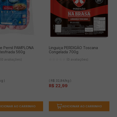
de Pernil PAMPLONA
Linguiça PERDIGÃO Toscana
esfriada 560g
Congelada 700g
(0 avaliações)
(0 avaliações)
kg )
( R$ 32,84/kg )
R$
22
,
99
ICIONAR AO CARRINHO
ADICIONAR AO CARRINHO