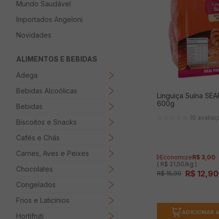
Mundo Saudável
8
º
Papel Higienico
Importados Angeloni
9
º
Macarrão
Novidades
10
º
Ovo
ALIMENTOS E BEBIDAS
Adega
Bebidas Alcoólicas
Linguiça Suína SE
600g
Bebidas
(0 avalia
Biscoitos e Snacks
Cafés e Chás
Carnes, Aves e Peixes
Economize
R$
3
,
00
( R$ 21,50/kg )
Chocolates
R$
12
,
90
R$
15
,
90
Congelados
Frios e Laticínios
ADICIONAR 
Hortifruti