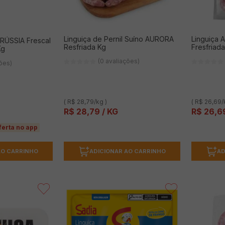
Linguiça de Pernil Suíno AURORA
Linguiça
RRÚSSIA Frescal
Resfriada Kg
Fresfriad
Kg
(0 avaliações)
ções)
( R$ 28,79/kg )
( R$ 26,69/
R$
28
,
79
/ KG
R$
26
,
6
ferta no app
AO CARRINHO
ADICIONAR AO CARRINHO
AD