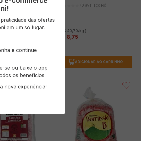
vo e-commerce
(0 avaliações)
(0 avaliações)
ni!
raticidade das ofertas
ni em um só lugar.
kg )
( R$ 40,70/kg )
R$
8
,
75
senha e continue
ICIONAR AO CARRINHO
ADICIONAR AO CARRINHO
re-se ou baixe o app
odos os benefícios.
a nova experiência!