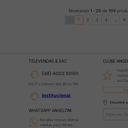
Mostrando
1
-
20
de
109
produ
1
2
3
4
...
6
TELEVENDAS & SAC
CLUBE ANGE
Habili
(48) 4002 6060
conte
do Clu
De 2ª a Sábado das 8h às 18h.
Fa
Institucional
Encontre a
WHATSAPP ANGELONI
Receba nossas últimas
ofertas pelo Whats.