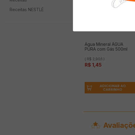
Receitas NESTLÉ
Água Mineral ÁGUA
PURA com Gás 500ml
( R$ 2,90/l )
R$
1
,
45
ADICIONAR AO
CARRINHO
Avaliaçõ