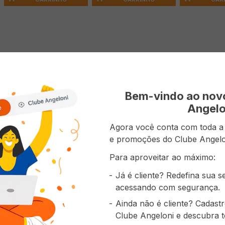
 do produto
 EVOLUTION Extratc Power Tropical 2L
Bem-vindo ao no
Angelo
Agora você conta com toda a p
e promoções do Clube Angelo
prou também
Para aproveitar ao máximo:
Já é cliente? Redefina sua 
acessando com segurança.
Ainda não é cliente? Cadast
Clube Angeloni e descubra t