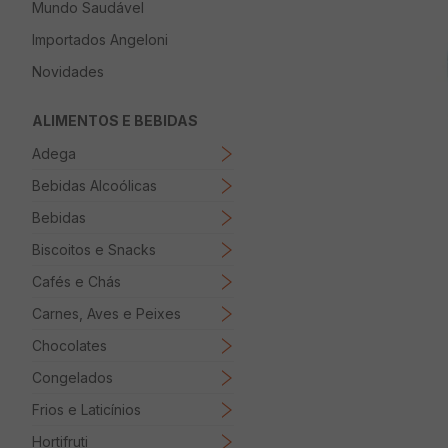
Mundo Saudável
8
º
Papel Higienico
Importados Angeloni
9
º
Macarrão
Novidades
10
º
Ovo
ALIMENTOS E BEBIDAS
Adega
Bebidas Alcoólicas
Bebidas
Biscoitos e Snacks
Cafés e Chás
Carnes, Aves e Peixes
Chocolates
Congelados
Frios e Laticínios
Hortifruti