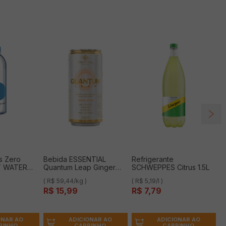
s Zero
Bebida ESSENTIAL
Refrigerante
T WATER
Quantum Leap Ginger
SCHWEPPES Citrus 1.5L
Lemon 269ml
( R$ 59,44/kg )
( R$ 5,19/l )
R$
15
,
99
R$
7
,
79
ONAR AO
ADICIONAR AO
ADICIONAR AO
RINHO
CARRINHO
CARRINHO