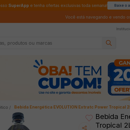
osso
SuperApp
e tenha ofertas exclusivas toda semana!
Baixe o 
Você está navegando e vendo o
Instituc
, produtos ou marcas
Bebida Energética EVOLUTION Extratc Power Tropical 2
tico
Bebida En
Tropical 2