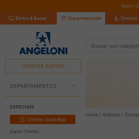
Baixe n
Eletro & Bazar
Supermercado
Divvino
Buscar por categorias
Termos Mais
Buscados
COMPRA RÁPIDA
1
º
Café
2
º
Leite
DEPARTAMENTOS
3
º
Chocolate
4
º
Iogurte
ESPECIAIS
Bebidas
Energé
5
º
Carne
Ofertas SuperApp
6
º
Queijo
Super Ofertas
7
º
Pão