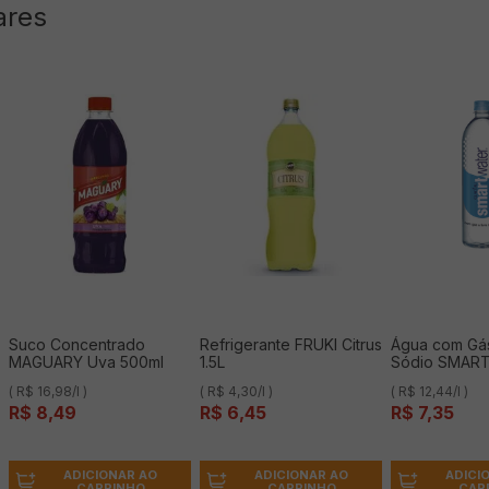
ares
Suco Concentrado
Refrigerante FRUKI Citrus
Água com Gá
MAGUARY Uva 500ml
1.5L
Sódio SMAR
Garrafa 591ml
( R$ 16,98/l )
( R$ 4,30/l )
( R$ 12,44/l )
R$
8
,
49
R$
6
,
45
R$
7
,
35
ADICIONAR AO
ADICIONAR AO
ADICI
CARRINHO
CARRINHO
CAR