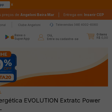
app
|
s preços de
Angeloni Beira Mar
Entrega em:
Inserir CEP
Televendas (48) 4002-6060
ional
Clube Angeloni
0
itens
Baixe o
Olá,

R$ 0,00
SuperApp
Entre ou cadastre-se
L
ergética EVOLUTION Extratc Power
L