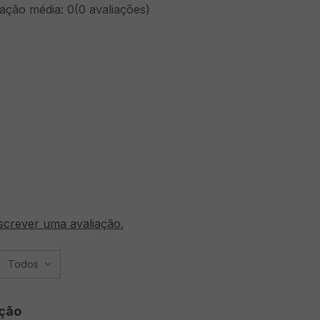
cação média: 0
(0 avaliações)
screver uma avaliação.
Todos
ção