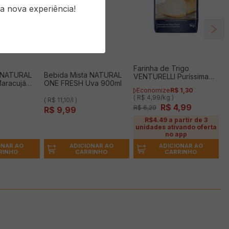
a nova experiência!
Farinha de Trigo
a NATURAL
Bebida Mista NATURAL
VENTURELLI Puríssima
aracujá
ONE FRESH Uva 900ml
1kg
Economize
R$
1
,
30
( R$ 4,99/kg )
( R$ 11,10/l )
R$
4
,
99
R$
6
,
29
R$
9
,
99
R$4.49 a partir de 3
unidades ativando oferta
no app
ONAR AO
ADICIONAR AO
ADICIONAR AO
RINHO
CARRINHO
CARRINHO