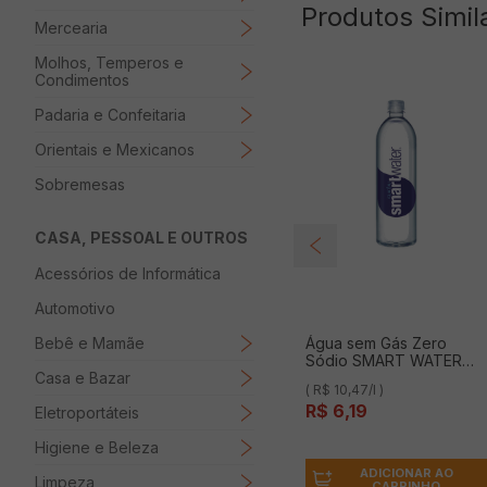
Produtos Simil
Mercearia
Molhos, Temperos e
Condimentos
Padaria e Confeitaria
Orientais e Mexicanos
Sobremesas
CASA, PESSOAL E OUTROS
Acessórios de Informática
Automotivo
Bebê e Mamãe
Água sem Gás Zero
Sódio SMART WATER
Casa e Bazar
Garrafa 591ml
( R$ 10,47/l )
R$
6
,
19
Eletroportáteis
Higiene e Beleza
ADICIONAR AO
Limpeza
CARRINHO