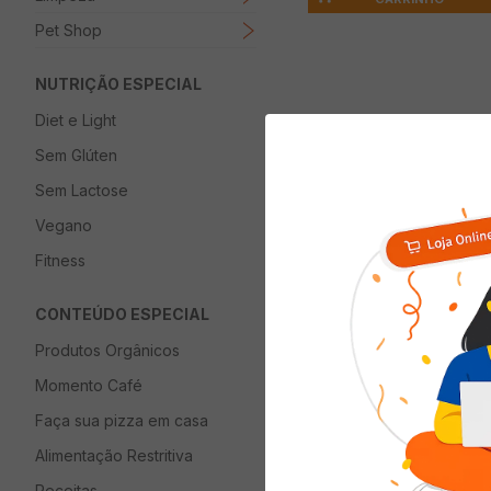
Pet Shop
NUTRIÇÃO ESPECIAL
Diet e Light
Descrição
Sem Glúten
Bebida Energética
Sem Lactose
Vegano
Fitness
Quem viu com
CONTEÚDO ESPECIAL
Produtos Orgânicos
Momento Café
Faça sua pizza em casa
Alimentação Restritiva
Receitas