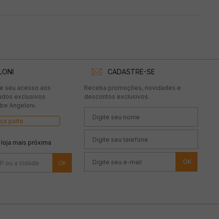
LONI
CADASTRE-SE
te seu acesso aos
Receba promoções, novidades e
údos exclusivos
descontos exclusivos.
be Angeloni.
ça parte
 loja mais próxima
OK