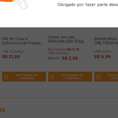
Obrigado por fazer parte dess
Creme de Leite
Filé de Coxa e
Bebida Mist
PIRACANJUBA 200g
Sobrecoxa de Frango
ONE FRESH M
NAT Congelada 1Kg
900ml
Economize
R$
0
,
16
( R$ 21,50/kg )
( R$ 11,10/l )
( R$ 12,95/kg )
R$
21
,
50
R$
9
,
99
R$
2
,
59
R$
2
,
75
ADICIONAR AO
ADICI
ADICIONAR AO
CARRINHO
CAR
CARRINHO
es