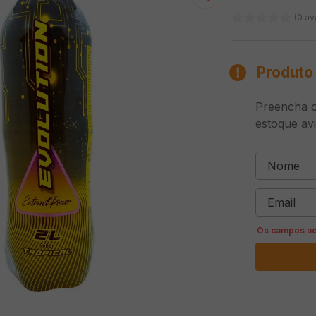
(0 av
Produto 
Preencha o
estoque av