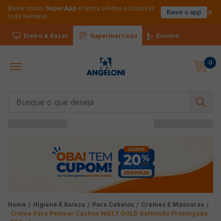
Baixe nosso
SuperApp
e tenha ofertas exclusivas
Baixe o app
toda semana!
Eletro & Bazar
Supermercado
Divvino
0
Busque o que deseja
Higiene E Beleza
Para Cabelos
Cremes E Máscaras
Creme Para Pentear Cachos NIELY GOLD Definição Prolongada