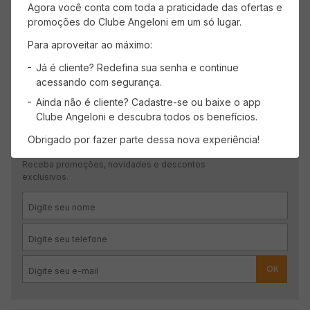
Agora você conta com toda a praticidade das ofertas e
promoções do Clube Angeloni em um só lugar.
Mais recentes
Todos
Para aproveitar ao máximo:
Carregando avaliações…
Já é cliente? Redefina sua senha e continue
acessando com segurança.
Ainda não é cliente? Cadastre-se ou baixe o app
Clube Angeloni e descubra todos os benefícios.
Obrigado por fazer parte dessa nova experiência!
CADASTRE-SE
Receba promoções, novidades e descontos
exclusivos.
OK