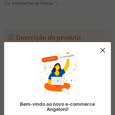
Informações de Entrega
Descrição do produto
Creme Para Pentear Cachos NIELY GOLD
Definição Prolongada 500ml
Avaliações
Carregando…
Bem-vindo ao novo e-commerce
Angeloni!
Faça login para escrever uma avaliação.