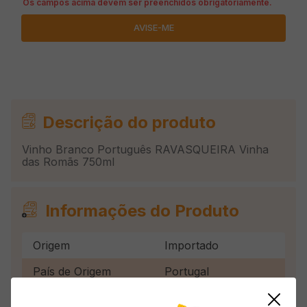
Descrição do produto
Vinho Branco Português RAVASQUEIRA Vinha
das Romãs 750ml
Informações do Produto
Origem
Importado
País de Origem
Portugal
Tipo
Branco