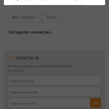
Faça login para escrever uma avaliação.
Mais recentes
Todos
Carregando avaliações…
CADASTRE-SE
Receba promoções, novidades e descontos
exclusivos.
OK