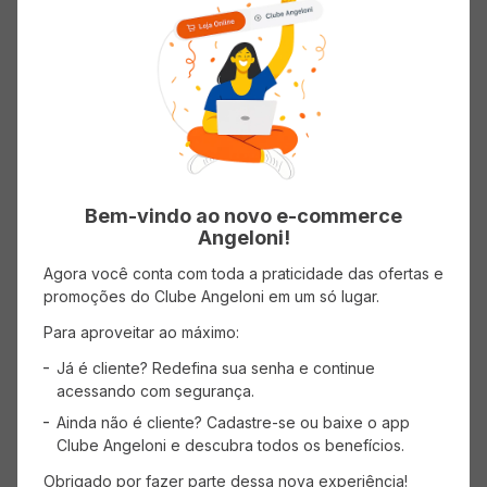
Avaliações
Carregando…
Bem-vindo ao novo e-commerce
5 estrelas
0%
Angeloni!
Agora você conta com toda a praticidade das ofertas e
4 estrelas
0%
promoções do Clube Angeloni em um só lugar.
Para aproveitar ao máximo:
3 estrelas
0%
Já é cliente? Redefina sua senha e continue
2 estrelas
0%
acessando com segurança.
Ainda não é cliente? Cadastre-se ou baixe o app
1 estrela
0%
Clube Angeloni e descubra todos os benefícios.
Obrigado por fazer parte dessa nova experiência!