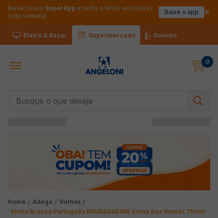
Baixe nosso
SuperApp
e tenha ofertas exclusivas
Baixe o app
toda semana!
Eletro & Bazar
Supermercado
Divvino
0
Busque o que deseja
Adega
Vinhos
Vinho Branco Português RAVASQUEIRA Vinha Das Romãs 750ml