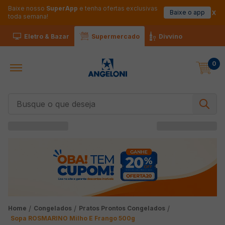
Baixe nosso
SuperApp
e tenha ofertas exclusivas
Baixe o app
toda semana!
Eletro & Bazar
Supermercado
Divvino
0
Busque o que deseja
Congelados
Pratos Prontos Congelados
Sopa ROSMARINO Milho E Frango 500g