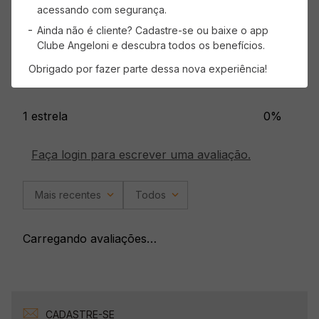
4 estrelas
0%
acessando com segurança.
Ainda não é cliente? Cadastre-se ou baixe o app
3 estrelas
0%
Clube Angeloni e descubra todos os benefícios.
Obrigado por fazer parte dessa nova experiência!
2 estrelas
0%
1 estrela
0%
Faça login para escrever uma avaliação.
Mais recentes
Todos
Carregando avaliações…
CADASTRE-SE