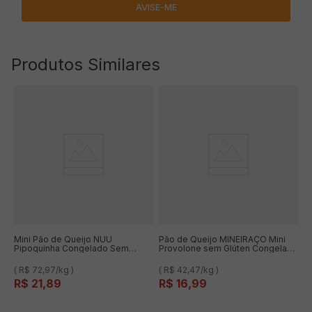
Produtos Similares
Mini Pão de Queijo NUU
Pão de Queijo MINEIRAÇO Mini
Pipoquinha Congelado Sem
Provolone sem Glúten Congelado
Glúten 300g
400g
( R$ 72,97/kg )
( R$ 42,47/kg )
R$
21
,
89
R$
16
,
99