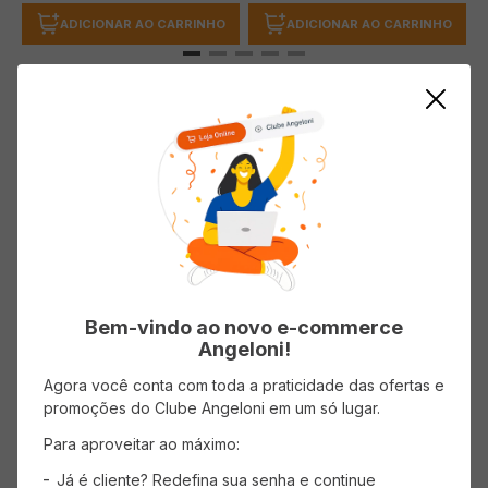
ADICIONAR AO CARRINHO
ADICIONAR AO CARRINHO
Descrição do produto
Sopa ROSMARINO Milho e Frango 500g
Bem-vindo ao novo e-commerce
Angeloni!
Avaliações
Agora você conta com toda a praticidade das ofertas e
Carregando…
promoções do Clube Angeloni em um só lugar.
Para aproveitar ao máximo:
5 estrelas
0%
Já é cliente? Redefina sua senha e continue