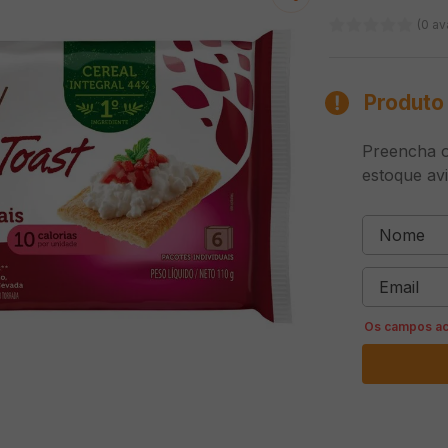
(0 av
Produto 
Preencha o
estoque av