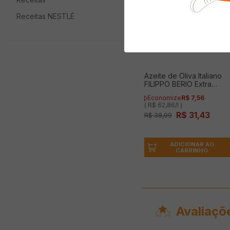
Receitas NESTLÉ
Azeite de Oliva Italiano
FILIPPO BERIO Extra
Virgem 500ml
Economize
R$
7
,
56
( R$ 62,86/l )
R$
31
,
43
R$
38
,
99
ADICIONAR AO
CARRINHO
Avaliaçõ