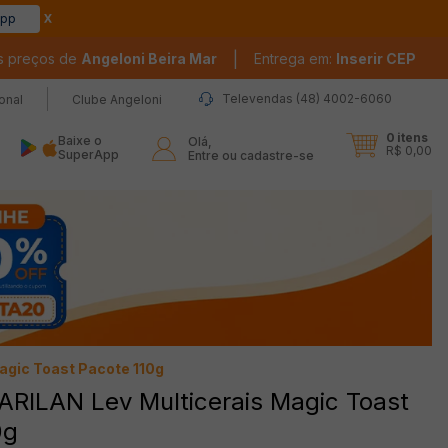
app
|
s preços de
Angeloni Beira Mar
Entrega em:
Inserir CEP
Televendas (48) 4002-6060
ional
Clube Angeloni
0
itens
Baixe o
Olá,

R$ 0,00
SuperApp
Entre ou cadastre-se
agic Toast Pacote 110g
ARILAN Lev Multicerais Magic Toast
0g