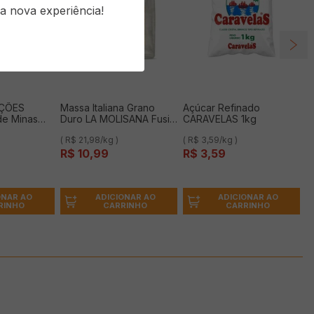
a nova experiência!
AÇÕES
Massa Italiana Grano
Açúcar Refinado
de Minas
Duro LA MOLISANA Fusilli
CARAVELAS 1kg
500g
( R$ 21,98/kg )
( R$ 3,59/kg )
R$
10
,
99
R$
3
,
59
ONAR AO
ADICIONAR AO
ADICIONAR AO
RINHO
CARRINHO
CARRINHO