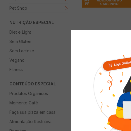
ADICIONAR AO
CARRINHO
Pet Shop
NUTRIÇÃO ESPECIAL
Diet e Light
Descrição
Sem Glúten
Sem Lactose
Torrada MARILAN L
Vegano
Fitness
CONTEÚDO ESPECIAL
Quem viu com
Produtos Orgânicos
Momento Café
Faça sua pizza em casa
Alimentação Restritiva
Receitas