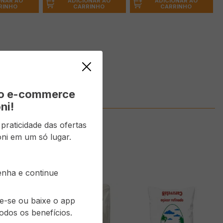
ONAR AO
ADICIONAR AO
ADICIONAR AO
RINHO
CARRINHO
CARRINHO
vo e-commerce
ni!
raticidade das ofertas
ni em um só lugar.
senha e continue
re-se ou baixe o app
odos os benefícios.