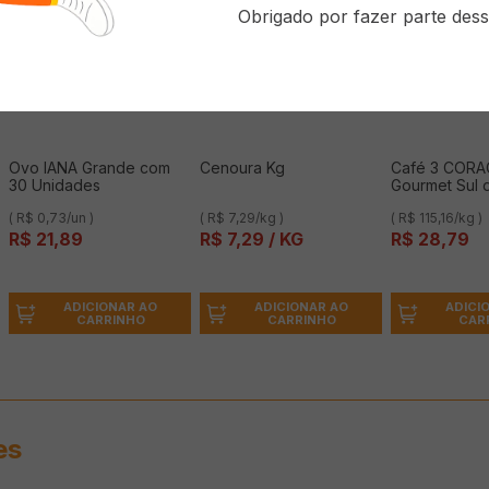
Obrigado por fazer parte dess
Ovo IANA Grande com
Cenoura Kg
Café 3 COR
30 Unidades
Gourmet Sul 
250g
( R$ 0,73/un )
( R$ 7,29/kg )
( R$ 115,16/kg )
R$
21
,
89
R$
7
,
29
/ KG
R$
28
,
79
ADICIONAR AO
ADICIONAR AO
ADICI
CARRINHO
CARRINHO
CAR
es