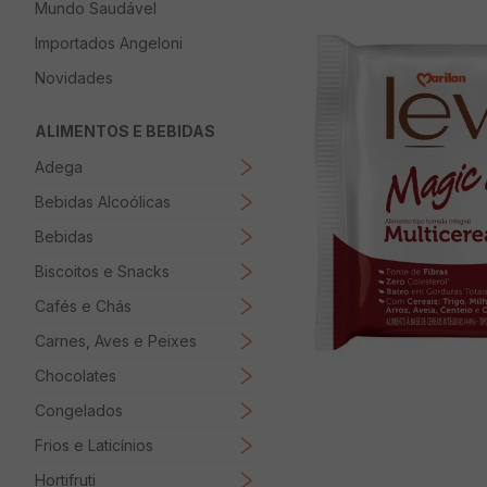
Mundo Saudável
8
º
Papel Higienico
Importados Angeloni
9
º
Macarrão
Novidades
10
º
Ovo
ALIMENTOS E BEBIDAS
Adega
Bebidas Alcoólicas
Bebidas
Biscoitos e Snacks
Cafés e Chás
Carnes, Aves e Peixes
Chocolates
Congelados
Frios e Laticínios
Hortifruti