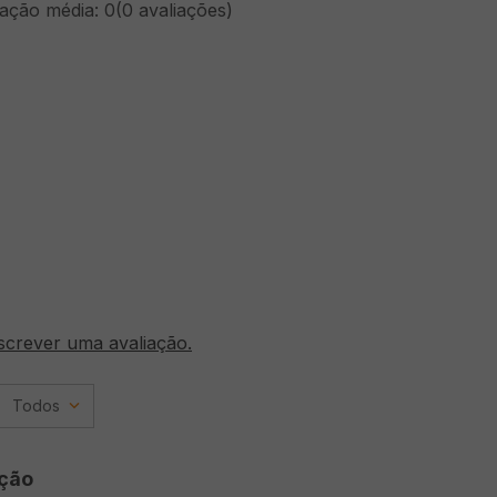
cação média: 0
(0 avaliações)
screver uma avaliação.
Todos
ção