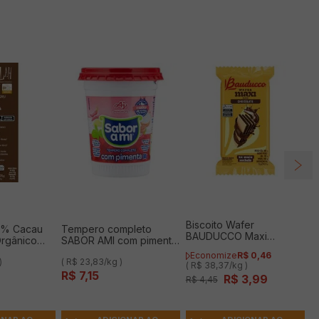
Biscoito Wafer
0% Cacau
Tempero completo
BAUDUCCO Maxi
rgânico
SABOR AMI com pimenta
Chocolate 104g
ngú Vegano
300g
Economize
R$
0
,
46
)
( R$ 23,83/kg )
( R$ 38,37/kg )
R$
7
,
15
R$
3
,
99
R$
4
,
45