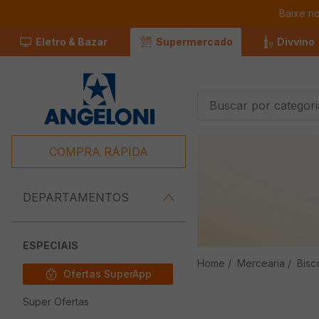
Baixe n
Eletro & Bazar
Supermercado
Divvino
Buscar por categorias
Termos Mais
Buscados
COMPRA RÁPIDA
1
º
Café
2
º
Leite
DEPARTAMENTOS
3
º
Chocolate
4
º
Iogurte
ESPECIAIS
Mercearia
Bisc
5
º
Queijo
Ofertas SuperApp
6
º
Carne
Super Ofertas
7
º
Pão