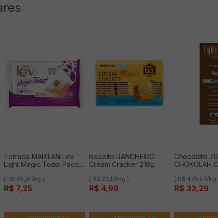
ares
Torrada MARILAN Lev
Biscoito RANCHEIRO
Chocolate 7
Light Magic Toast Pacote
Cream Cracker 216g
CHOKOLAH O
110g
Cacau do Xi
( R$ 65,91/kg )
( R$ 23,10/kg )
( R$ 475,57/kg 
70g
R$
7
,
25
R$
4
,
99
R$
33
,
29