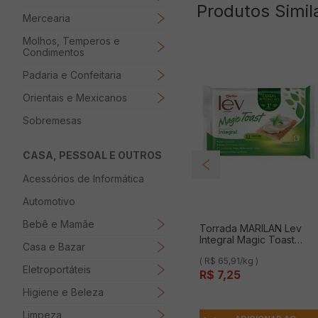
Produtos Simil
Mercearia
Molhos, Temperos e
Condimentos
Padaria e Confeitaria
Orientais e Mexicanos
Sobremesas
CASA, PESSOAL E OUTROS
Acessórios de Informática
Automotivo
Bebê e Mamãe
Torrada MARILAN Lev
Integral Magic Toast
Casa e Bazar
Pacote 110g
( R$ 65,91/kg )
Eletroportáteis
R$
7
,
25
Higiene e Beleza
Limpeza