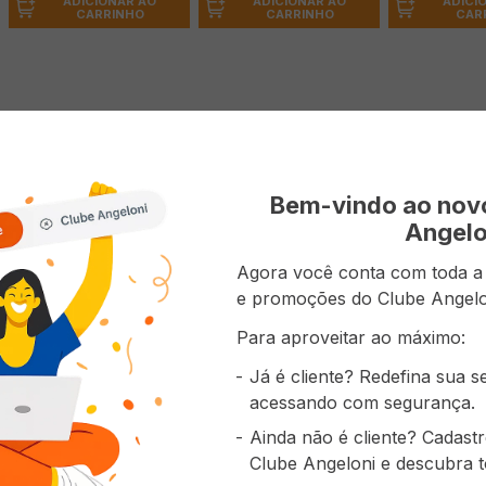
ADICIONAR AO
ADICIONAR AO
ADICI
CARRINHO
CARRINHO
CAR
 do produto
ev Multicerais Magic Toast Pacote 110g
Bem-vindo ao no
Angelo
Agora você conta com toda a p
e promoções do Clube Angelo
prou também
Para aproveitar ao máximo:
Já é cliente? Redefina sua 
acessando com segurança.
Ainda não é cliente? Cadast
Clube Angeloni e descubra t