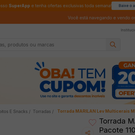
osso
SuperApp
e tenha ofertas exclusivas toda semana!
Baixe o 
Você está navegando e vendo o
Instituc
, produtos ou marcas
Torrada MARILAN Lev Multicerais M
oitos E Snacks
Torradas
Torrada M
Pacote 11