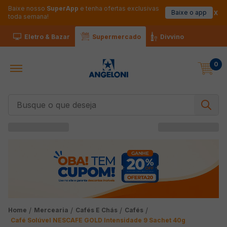
Baixe nosso
SuperApp
e tenha ofertas exclusivas
Baixe o app
toda semana!
Eletro & Bazar
Supermercado
Divvino
0
Busque o que deseja
Mercearia
Cafés E Chás
Cafés
Café Solúvel NESCAFE GOLD Intensidade 9 Sachet 40g