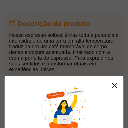
Descrição do produto
Nosso espresso solúvel 9 traz toda a potência e
intensidade de uma torra em alta temperatura,
traduzida em um café memorável de corpo
denso e doçura acentuada, finalizado com a
crema perfeita do espresso. Para expandir os
seus sentidos e transformar rituais em
experiências únicas.”
Informações do Produto
Origem
Nacional
Linha
Solúvel