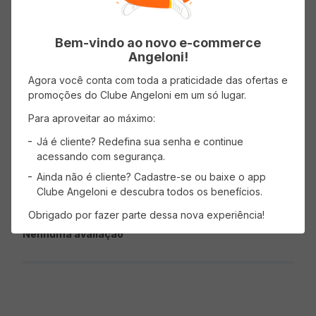
Bem-vindo ao novo e-commerce
Angeloni!
Avaliações
Agora você conta com toda a praticidade das ofertas e
promoções do Clube Angeloni em um só lugar.
Classificação média: 0
(0 avaliações)
Para aproveitar ao máximo:
Já é cliente? Redefina sua senha e continue
Faça login para escrever uma avaliação.
acessando com segurança.
Ainda não é cliente? Cadastre-se ou baixe o app
Mais recentes
Todos
Clube Angeloni e descubra todos os benefícios.
Obrigado por fazer parte dessa nova experiência!
Nenhuma avaliação