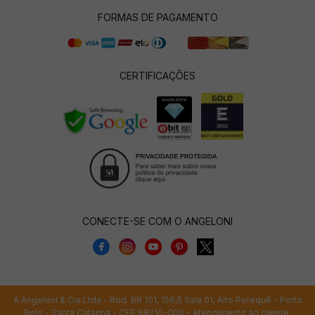
FORMAS DE PAGAMENTO
CERTIFICAÇÕES
CONECTE-SE COM O ANGELONI
A.Angeloni & Cia Ltda - Rod. BR 101, 156,5 Sala 01, Alto Perequê - Porto
Belo - Santa Catarina - CEP 88210-000 - Atendimento ao cliente: