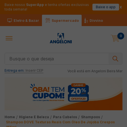
Baixe nosso
SuperApp
e tenha ofertas exclusivas
Baixe o app
toda semana!
Eletro & Bazar
Supermercado
Divvino
0
Busque o que deseja
Entrega em:
Inserir CEP
Você está em
Angeloni Beira Mar
Higiene E Beleza
Para Cabelos
Shampoos
Shampoo DOVE Texturas Reais Com Óleo De Jojoba Crespos