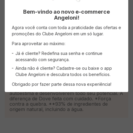
Dove Texturas Reais Crespos foi criado para
cabelos crespos com Curvatura 4 [ABC],
Bem-vindo ao novo e-commerce
deixando-os lindos e saudáveis. Para deixar seus
Angeloni!
crespos nutridos e definidos, massageie sobre os
cabelos molhados e enxágue. Aplique novamente
Agora você conta com toda a praticidade das ofertas e
se necessário. Use toda a linha Dove Texturas
promoções do Clube Angeloni em um só lugar.
Reais Crespos para potencializar a textura dos
seus cabelos – Condicionador Dove Texturas
Para aproveitar ao máximo:
Reais Crespos e Máscara de Tratamento Texturas
Reais Ondulados, Cacheados e Crespos. Todos os
Já é cliente? Redefina sua senha e continue
produtos Dove são livres de crueldade animal e
acessando com segurança.
certificados pela PETA. Globalmente, a Dove não
faz testes em animais em nenhum lugar do
Ainda não é cliente? Cadastre-se ou baixe o app
mundo. Nossa missão é garantir que a próxima
Clube Angeloni e descubra todos os benefícios.
geração cresça desfrutando de um
relacionamento positivo com sua própria
Obrigado por fazer parte dessa nova experiência!
aparência, ajudando jovens a aumentarem sua
autoestima e desenvolverem todo seu potencial. A
diferença de Dove feita com cuidado. *Força
contra a quebra. **93% de ingredientes de
origem natural, incluindo a água.