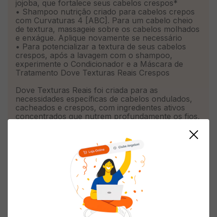
jojoba, que fortalece seus cabelos crespos*
•
Shampoo nutrição criado para cabelos crepos
com Curvaturas 4 [ABC]. Para um cabelo cheio
de textura, massageie sobre os cabelos molhados
e enxágue. Aplique novamente se necessário
•
Para potencializar a textura de seus cabelos
crespos, após a lavagem com o shampoo,
experimente o Condicionador e a Máscara de
Tratamento Dove Texturas Reais Crespos
Dove Texturas Reais foi criada para as
necessidades específicas de cabelos ondulados,
cacheados e crespos, com ingredientes ativos
concentrados que nutrem profundamente os fios,
mantendo-os saudáveis e potencializando suas
texturas reais. O Shampoo Liberado Dove
Texturas Reais Crespos proporciona nutrição,
limpeza delicada e fortalecimento para os cabelos
crespos. Desenvolvido com ingredientes ativos
concentrados, como o óleo de jojoba, este
shampoo nutre e fortalece* profundamente o
cabelo. Esse shampoo para nutrição é feito com
ingredientes de origem natural** e não possui na
sua fórmula parabenos, petrolatos e corantes,
para uma limpeza delicada e eficaz dos cabelos.