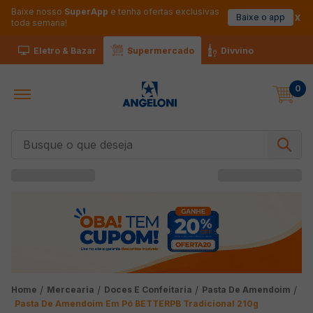
Baixe nosso
SuperApp
e tenha ofertas exclusivas
Baixe o app
toda semana!
Eletro & Bazar
Supermercado
Divvino
0
Busque o que deseja
Mercearia
Doces E Confeitaria
Pasta De Amendoim
Pasta De Amendoim Em Pó BETTERPB Tradicional 210g