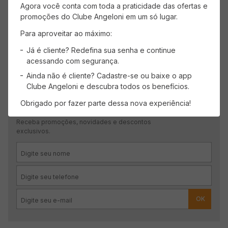
Agora você conta com toda a praticidade das ofertas e
promoções do Clube Angeloni em um só lugar.
Mais recentes
Todos
Para aproveitar ao máximo:
Carregando avaliações…
Já é cliente? Redefina sua senha e continue
acessando com segurança.
Ainda não é cliente? Cadastre-se ou baixe o app
Clube Angeloni e descubra todos os benefícios.
Obrigado por fazer parte dessa nova experiência!
CADASTRE-SE
Receba promoções, novidades e descontos
exclusivos.
OK