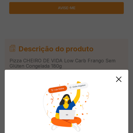
Descrição do produto
Pizza CHEIRO DE VIDA Low Carb Frango Sem
Glúten Congelada 180g
Informações do Produto
Origem
Nacional