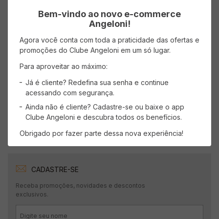
Bem-vindo ao novo e-commerce
Avaliações
Angeloni!
Carregando…
Agora você conta com toda a praticidade das ofertas e
promoções do Clube Angeloni em um só lugar.
Faça login para escrever uma avaliação.
Para aproveitar ao máximo:
Já é cliente? Redefina sua senha e continue
Mais recentes
Todos
acessando com segurança.
Ainda não é cliente? Cadastre-se ou baixe o app
Carregando avaliações…
Clube Angeloni e descubra todos os benefícios.
Obrigado por fazer parte dessa nova experiência!
CADASTRE-SE
Receba promoções, novidades e descontos
exclusivos.