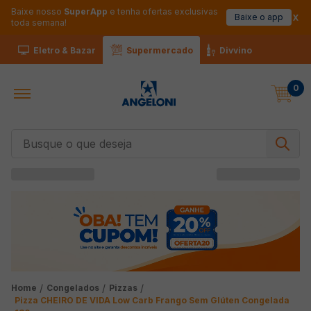
Baixe nosso
SuperApp
e tenha ofertas exclusivas
Baixe o app
toda semana!
Eletro & Bazar
Supermercado
Divvino
0
Busque o que deseja
Congelados
Pizzas
Pizza CHEIRO DE VIDA Low Carb Frango Sem Glúten Congelada