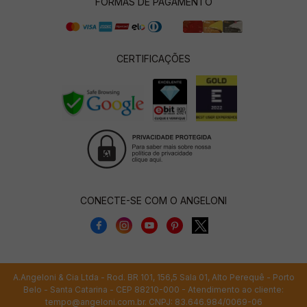
FORMAS DE PAGAMENTO
CERTIFICAÇÕES
CONECTE-SE COM O ANGELONI
A.Angeloni & Cia Ltda - Rod. BR 101, 156,5 Sala 01, Alto Perequê - Porto
Belo - Santa Catarina - CEP 88210-000 - Atendimento ao cliente:
tempo@angeloni.com.br
. CNPJ: 83.646.984/0069-06