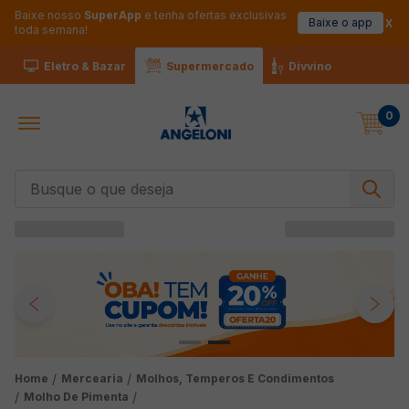
Baixe nosso
SuperApp
e tenha ofertas exclusivas
Baixe o app
toda semana!
Eletro & Bazar
Supermercado
Divvino
0
Busque o que deseja
Mercearia
Molhos, Temperos E Condimentos
Molho De Pimenta