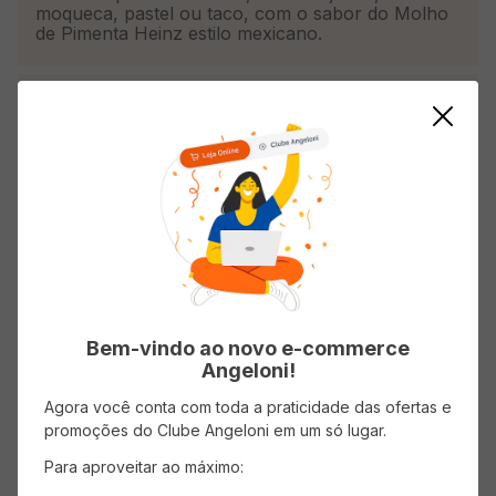
moqueca, pastel ou taco, com o sabor do Molho
de Pimenta Heinz estilo mexicano.
Informações do Produto
Origem
Nacional
Avaliações
Bem-vindo ao novo e-commerce
Angeloni!
Classificação média: 0
(0 avaliações)
Agora você conta com toda a praticidade das ofertas e
5 estrelas
0%
promoções do Clube Angeloni em um só lugar.
Para aproveitar ao máximo:
4 estrelas
0%