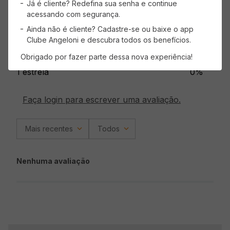
Já é cliente? Redefina sua senha e continue
acessando com segurança.
3 estrelas
0%
Ainda não é cliente? Cadastre-se ou baixe o app
Clube Angeloni e descubra todos os benefícios.
2 estrelas
0%
Obrigado por fazer parte dessa nova experiência!
1 estrela
0%
Faça login para escrever uma avaliação.
Mais recentes
Todos
Nenhuma avaliação