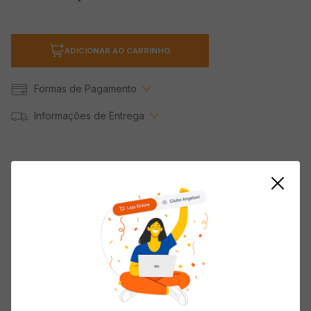
ADICIONAR AO CARRINHO
Formas de Pagamento
Informações de Entrega
Descrição do produto
Multiprocessador OSTER 7 em 1 1000W 220V