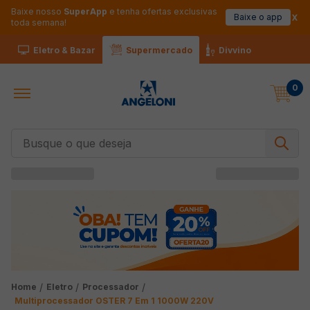
Baixe nosso
SuperApp
e tenha ofertas exclusivas
Baixe o app
toda semana!
Eletro & Bazar
Supermercado
Divvino
0
Busque o que deseja
Eletro
Processador
Multiprocessador OSTER 7 Em 1 1000W 220V