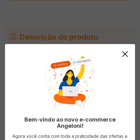
Descrição do produto
Mix Coração RAIZ DO BEM 400G
Avaliações
Carregando…
Faça login para escrever uma avaliação.
Bem-vindo ao novo e-commerce
Angeloni!
Agora você conta com toda a praticidade das ofertas e
Mais recentes
Todos