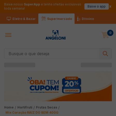
Baixe nosso
SuperApp
e tenha ofertas exclusivas
Baixe o app
toda semana!
Eletro & Bazar
Supermercado
Divvino
0
Busque o que deseja
Hortifruti
Frutas Secas
Mix Coração RAIZ DO BEM 400G