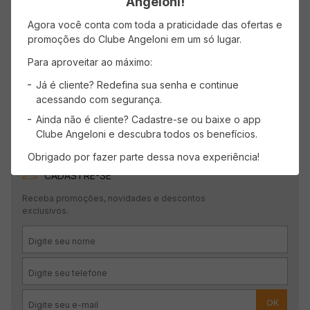
Angeloni!
Mais recentes
Todos
Agora você conta com toda a praticidade das ofertas e
promoções do Clube Angeloni em um só lugar.
Para aproveitar ao máximo:
Nenhuma avaliação
Já é cliente? Redefina sua senha e continue
acessando com segurança.
Ainda não é cliente? Cadastre-se ou baixe o app
Clube Angeloni e descubra todos os benefícios.
Obrigado por fazer parte dessa nova experiência!
CADASTRE-SE
Receba promoções, novidades e descontos
exclusivos.
OK