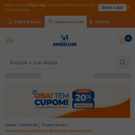
Baixe nosso
SuperApp
e tenha ofertas exclusivas
Baixe o app
toda semana!
Eletro & Bazar
Supermercado
Divvino
0
Busque o que deseja
Hortifruti
Frutas Secas
Ameixa Seca RAIZ DO BEM Sem Caroço 500G