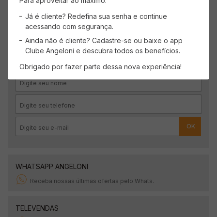
Para aproveitar ao máximo:
Já é cliente? Redefina sua senha e continue
acessando com segurança.
CADASTRE-SE
Ainda não é cliente? Cadastre-se ou baixe o app
Clube Angeloni e descubra todos os benefícios.
Receba promoções, novidades e descontos
exclusivos.
Obrigado por fazer parte dessa nova experiência!
OK
WHATSAPP ANGELONI
Receba nossas últimas ofertas pelo Whats.
TELEVENDAS