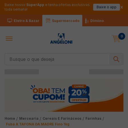
Baixe nosso
SuperApp
e tenha ofertas exclusivas
Baixe o app
toda semana!
Eletro & Bazar
Supermercado
Divvino
0
Busque o que deseja
Mercearia
Cereais E Farináceos
Farinhas
Fubá A TAFONA DA MADRE Fino 1kg