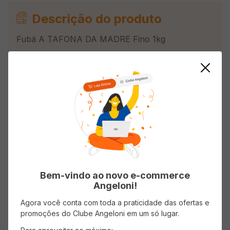
Descrição do produto
Fubá A TAFONA DA MADRE Fino 1kg
Avaliações
Carregando…
Faça login para escrever uma avaliação.
Bem-vindo ao novo e-commerce
Mais recentes
Todos
Angeloni!
Agora você conta com toda a praticidade das ofertas e
promoções do Clube Angeloni em um só lugar.
Carregando avaliações…