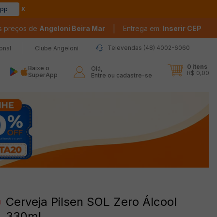
app
|
s preços de
Angeloni Beira Mar
Entrega em:
Inserir CEP
Televendas (48) 4002-6060
ional
Clube Angeloni
0
itens
Baixe o
Olá,

R$ 0,00
SuperApp
Entre ou cadastre-se
Cerveja Pilsen SOL Zero Álcool
330ml