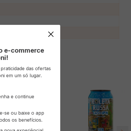
k
vo e-commerce
ni!
raticidade das ofertas
ni em um só lugar.
senha e continue
re-se ou baixe o app
odos os benefícios.
a nova experiência!