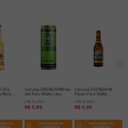
en SOL
Cerveja EISENBAHNPale
Cerveja EISENBAHN
g Neck
Ale Puro Malte Lata
Pilsen Puro Malte
350ml
Unfiltered Garrafa 355ml
( R$ 16,26/l )
( R$ 15,46/l )
R$
5
,
69
R$
5
,
49
ONAR AO
ADICIONAR AO
ADICIONAR AO
RINHO
CARRINHO
CARRINHO