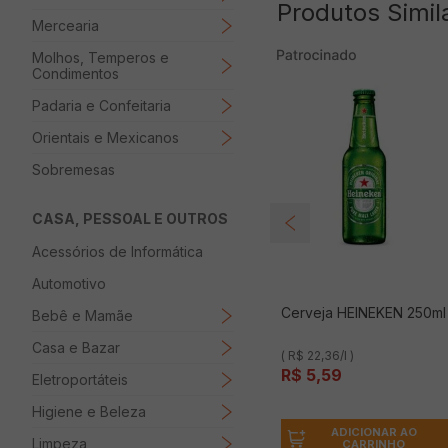
Produtos Simil
Mercearia
Molhos, Temperos e
Condimentos
Padaria e Confeitaria
Orientais e Mexicanos
Sobremesas
CASA, PESSOAL E OUTROS
Acessórios de Informática
Automotivo
Cerveja HEINEKEN 250ml
Bebê e Mamãe
Casa e Bazar
( R$ 22,36/l )
R$
5
,
59
Eletroportáteis
Higiene e Beleza
ADICIONAR AO
Limpeza
CARRINHO