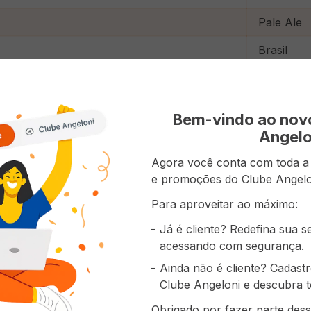
Pale Ale
Brasil
Long Nec
Bem-vindo ao no
Angelo
prou também
Agora você conta com toda a p
e promoções do Clube Angelo
Para aproveitar ao máximo:
Já é cliente? Redefina sua 
acessando com segurança.
Ainda não é cliente? Cadast
Clube Angeloni e descubra t
Obrigado por fazer parte dess