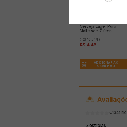
Cerveja Lager Puro
Malte sem Glúten
AMSTEL Ultra 269ml
( R$ 16,54/l )
R$
4
,
45
ADICIONAR AO
CARRINHO
Avaliaçõ
Classifi
5 estrelas