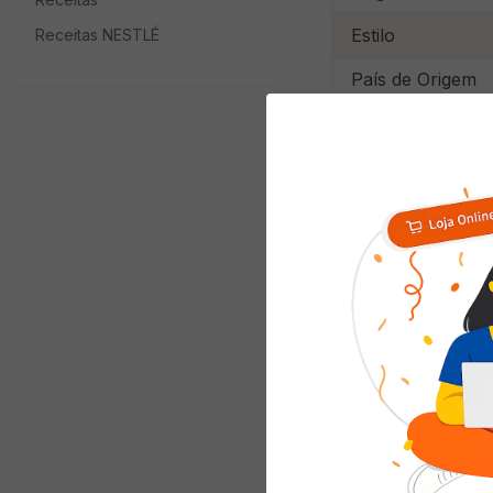
Estilo
Receitas NESTLÉ
País de Origem
Embalagem
Quem viu com