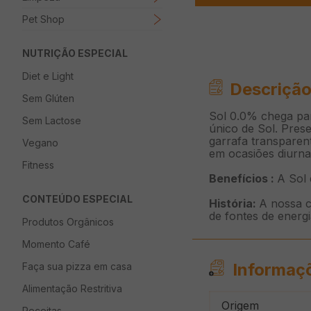
Pet Shop
NUTRIÇÃO ESPECIAL
Diet e Light
Descrição
Sem Glúten
Sol 0.0% chega par
Sem Lactose
único de Sol. Prese
garrafa transparent
Vegano
em ocasiões diurna
Fitness
Benefícios :
A Sol 
CONTEÚDO ESPECIAL
História:
A nossa c
de fontes de energi
Produtos Orgânicos
Momento Café
Informaç
Faça sua pizza em casa
Alimentação Restritiva
Origem
Receitas