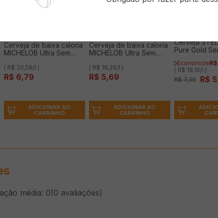
Cerveja STE
Cerveja de baixa caloria
Cerveja de baixa caloria
Pure Gold Se
MICHELOB Ultra Sem
MICHELOB Ultra Sem
Long Neck 3
glúten Long Neck 330ml
glúten Lata 350ml
Economize
R$
( R$ 20,58/l )
( R$ 16,26/l )
( R$ 18,15/l )
R$
6
,
79
R$
5
,
69
R$
5
R$
7
,
39
ADICIONAR AO
ADICIONAR AO
ADICI
CARRINHO
CARRINHO
CAR
es
cação média: 0
(0 avaliações)