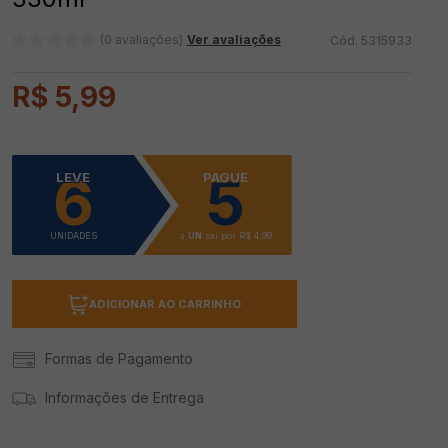
(0 avaliações)
Ver avaliações
5315933
R$
5
,
99
6
5
LEVE
PAGUE
UNIDADES
a
UN
sai por
R$
4,99
ADICIONAR AO CARRINHO
Formas de Pagamento
Informações de Entrega