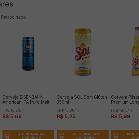
ares
Cerveja EISENBAHN
Cerveja SOL Sem Glúten
Cerveja Pils
American IPA Puro Malte
350ml
Premium Lon
Lata 350ml
330ml
( R$ 16,26/l )
( R$ 15,00/l )
( R$ 18,15/l )
R$
5
,
69
R$
5
,
25
R$
5
,
99
ADICIONAR AO
ADICIONAR AO
ADICI
CARRINHO
CARRINHO
CAR