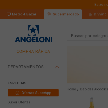
Baixe n
Eletro & Bazar
Supermercado
Divvino
Buscar por categorias
Termos Mais
Buscados
COMPRA RÁPIDA
1
º
Café
2
º
Leite
DEPARTAMENTOS
3
º
Chocolate
4
º
Iogurte
ESPECIAIS
Bebidas Alcoólic
5
º
Queijo
Ofertas SuperApp
6
º
Carne
Super Ofertas
7
º
Pão