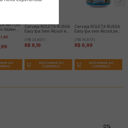
LLA ARTOIS
Cerveja ROLETA RUSSA
Cerveja ROLETA RUSSA
m Glúten
Easy Ipa Sem Álcool e
Easy Ipa sem Álcool,sem
30ml
Sem Glúten 330ml
Glúten 350ml
1
,
40
( R$ 24,82/l )
( R$ 19,97/l )
R$
8
,
19
R$
6
,
99
,
99
ADICIONAR AO
ADICIONAR AO
ONAR AO
CARRINHO
CARRINHO
RINHO
0%