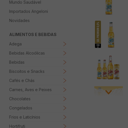
Mundo Saudável
8
º
Papel Higienico
Importados Angeloni
9
º
Macarrão
Novidades
10
º
Ovo
ALIMENTOS E BEBIDAS
Adega
Bebidas Alcoólicas
Bebidas
Biscoitos e Snacks
Cafés e Chás
Carnes, Aves e Peixes
Chocolates
Congelados
Frios e Laticínios
Hortifruti