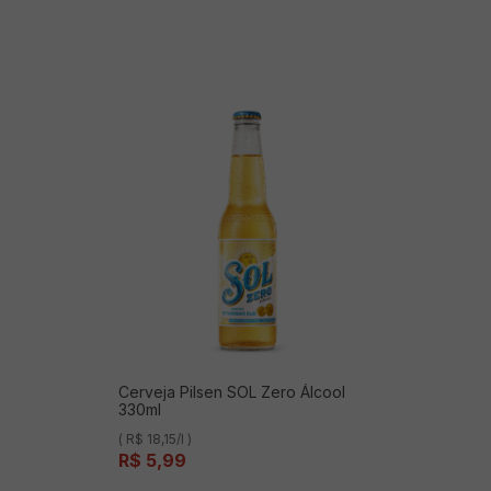
Cerveja Pilsen SOL Zero Álcool
330ml
( R$ 18,15/l )
R$
5
,
99