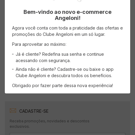
Bem-vindo ao novo e-commerce
Avaliações
Angeloni!
Agora você conta com toda a praticidade das ofertas e
Carregando…
promoções do Clube Angeloni em um só lugar.
Faça login para escrever uma avaliação.
Para aproveitar ao máximo:
Já é cliente? Redefina sua senha e continue
Mais recentes
Todos
acessando com segurança.
Ainda não é cliente? Cadastre-se ou baixe o app
Clube Angeloni e descubra todos os benefícios.
Carregando avaliações…
Obrigado por fazer parte dessa nova experiência!
CADASTRE-SE
Receba promoções, novidades e descontos
exclusivos.