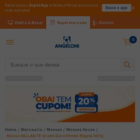
Baixe nosso
SuperApp
e tenha ofertas exclusivas
Baixe o app
toda semana!
Eletro & Bazar
Supermercado
Divvino
0
Busque o que deseja
Mercearia
Massas
Massas Secas
Massa PALLANTE Grano Duro Penne Rigate 500g