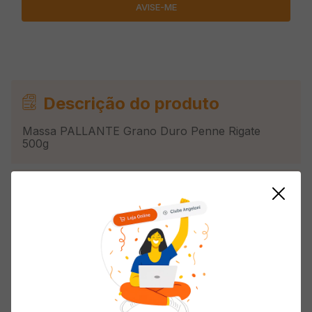
Descrição do produto
Massa PALLANTE Grano Duro Penne Rigate
500g
Informações do Produto
Composição
Grano Duro
Tipo
Penne