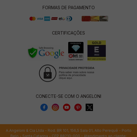
FORMAS DE PAGAMENTO
CERTIFICAÇÕES
CONECTE-SE COM O ANGELONI
A.Angeloni & Cia Ltda - Rod. BR 101, 156,5 Sala 01, Alto Perequê - Porto
Belo - Santa Catarina - CEP 88210-000 - Atendimento ao cliente: