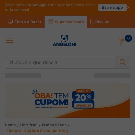
Baixe nosso
SuperApp
e tenha ofertas exclusivas
Baixe o app
toda semana!
Eletro & Bazar
Supermercado
Divvino
0
Busque o que deseja
Hortifruti
Frutas Secas
Tâmara JOMARA Premium 190g