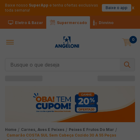
Baixe nosso
SuperApp
e tenha ofertas exclusivas
Baixe o app
toda semana!
Eletro & Bazar
Supermercado
Divvino
0
Busque o que deseja
Carnes, Aves E Peixes
Peixes E Frutos Do Mar
Camarão COSTA SUL Sem Cabeça Cozido 30 A 55 Peças