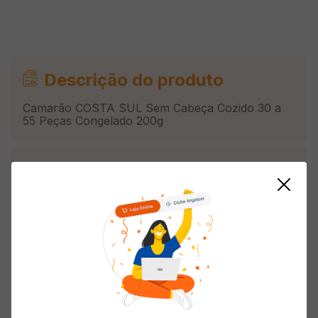
Descrição do produto
Camarão COSTA SUL Sem Cabeça Cozido 30 a
55 Peças Congelado 200g
Informações do Produto
Armazenamento
Congelado
País de Origem
Brasil