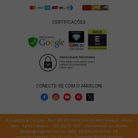
CERTIFICAÇÕES
CONECTE-SE COM O ANGELONI
A.Angeloni & Cia Ltda - Rod. BR 101, 156,5 Sala 01, Alto Perequê - Porto
Belo - Santa Catarina - CEP 88210-000 - Atendimento ao cliente:
tempo@angeloni.com.br
. CNPJ: 83.646.984/0069-06
Inscrição Estadual: 255.251.629 - Copyright @2018 Angeloni