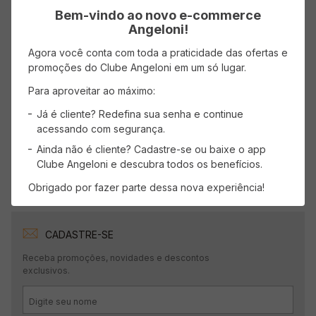
Bem-vindo ao novo e-commerce
Avaliações
Angeloni!
Carregando…
Agora você conta com toda a praticidade das ofertas e
promoções do Clube Angeloni em um só lugar.
Faça login para escrever uma avaliação.
Para aproveitar ao máximo:
Já é cliente? Redefina sua senha e continue
Mais recentes
Todos
acessando com segurança.
Ainda não é cliente? Cadastre-se ou baixe o app
Carregando avaliações…
Clube Angeloni e descubra todos os benefícios.
Obrigado por fazer parte dessa nova experiência!
CADASTRE-SE
Receba promoções, novidades e descontos
exclusivos.