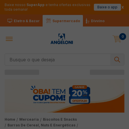
Baixe nosso
SuperApp
e tenha ofertas exclusivas
Baixe o app
toda semana!
Eletro & Bazar
Supermercado
Divvino
0
Busque o que deseja
Mercearia
Biscoitos E Snacks
Barras De Cereal, Nuts E Energéticas