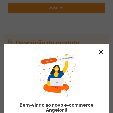
Descrição do produto
Barra de Proteína BOLD Thin Caramelo &
Amendoim 40g
Avaliações
Carregando…
Bem-vindo ao novo e-commerce
Angeloni!