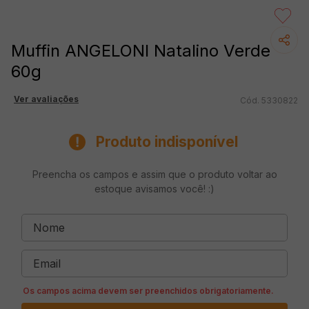
Muffin ANGELONI Natalino Verde
60g
Ver avaliações
5330822
Produto indisponível
Preencha os campos e assim que o produto voltar ao
estoque avisamos você! :)