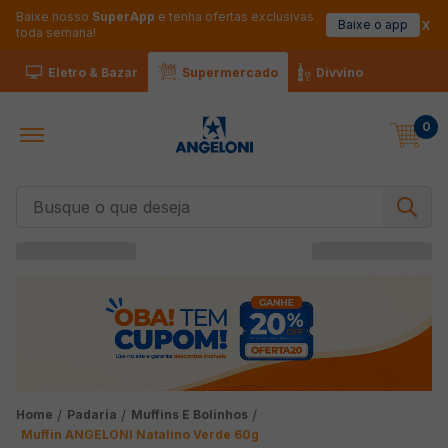
Baixe nosso
SuperApp
e tenha ofertas exclusivas
Baixe o app
toda semana!
Eletro & Bazar
Supermercado
Divvino
0
Busque o que deseja
Padaria
Muffins E Bolinhos
Muffin ANGELONI Natalino Verde 60g