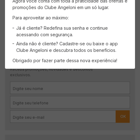
Agora você conta com toda a praticidade das ofertas e
Mais recentes
Todos
promoções do Clube Angeloni em um só lugar.
Para aproveitar ao máximo:
Carregando avaliações…
Já é cliente? Redefina sua senha e continue
acessando com segurança.
Ainda não é cliente? Cadastre-se ou baixe o app
Clube Angeloni e descubra todos os benefícios.
CADASTRE-SE
Obrigado por fazer parte dessa nova experiência!
Receba promoções, novidades e descontos
exclusivos.
OK