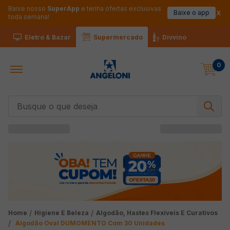
Baixe nosso
SuperApp
e tenha ofertas exclusivas
Baixe o app
toda semana!
Eletro & Bazar
Supermercado
Divvino
0
Busque o que deseja
Higiene E Beleza
Algodão, Hastes Flexíveis E Curativos
Algodão Oval DUMOMENTO Com 30 Unidades