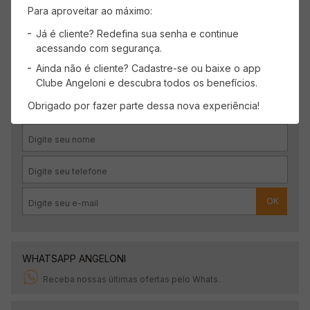
Carregando avaliações…
Para aproveitar ao máximo:
Já é cliente? Redefina sua senha e continue
acessando com segurança.
Ainda não é cliente? Cadastre-se ou baixe o app
CADASTRE-SE
Clube Angeloni e descubra todos os benefícios.
Receba promoções, novidades e descontos
Obrigado por fazer parte dessa nova experiência!
exclusivos.
OK
WHATSAPP ANGELONI
Receba nossas últimas ofertas pelo Whats.