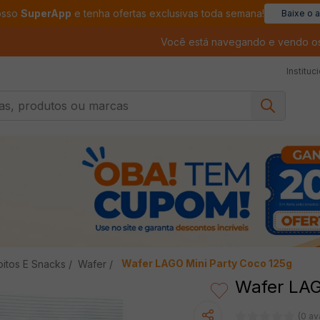
osso
SuperApp
e tenha ofertas exclusivas toda semana!
Baixe o 
Você está navegando e vendo o
Instituc
, produtos ou marcas
Wafer LAGO Mini Party Coco 125g
oitos E Snacks
Wafer
Wafer LAG
(0 av