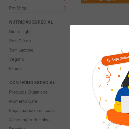
Pet Shop
NUTRIÇÃO ESPECIAL
Diet e Light
Descrição
Sem Glúten
Wafer LAGO Mini P
Sem Lactose
Vegano
Fitness
Quem viu com
CONTEÚDO ESPECIAL
Produtos Orgânicos
Momento Café
Faça sua pizza em casa
Alimentação Restritiva
Receitas