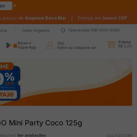
app
|
s preços de
Angeloni Beira Mar
Entrega em:
Inserir CEP
Televendas (48) 4002-6060
ional
Clube Angeloni
0
itens
Baixe o
Olá,

R$ 0,00
SuperApp
Entre ou cadastre-se
O Mini Party Coco 125g
aliações)
Ver avaliações
5337289