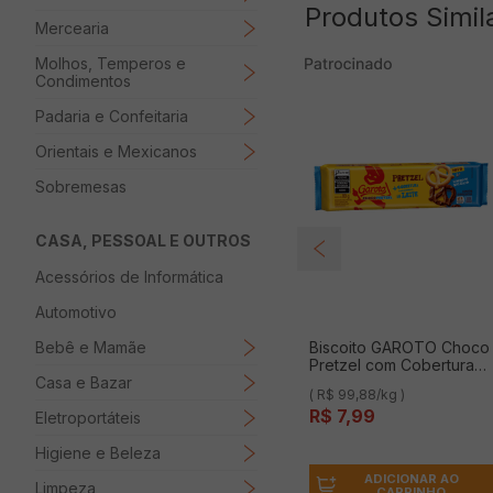
Produtos Simil
Mercearia
Molhos, Temperos e
Condimentos
Padaria e Confeitaria
Orientais e Mexicanos
Sobremesas
CASA, PESSOAL E OUTROS
Acessórios de Informática
Automotivo
Bebê e Mamãe
Biscoito GAROTO Choco
Pretzel com Cobertura
Casa e Bazar
de Chocolate ao Leite
( R$ 99,88/kg )
80g
R$
7
,
99
Eletroportáteis
Higiene e Beleza
ADICIONAR AO
Limpeza
CARRINHO