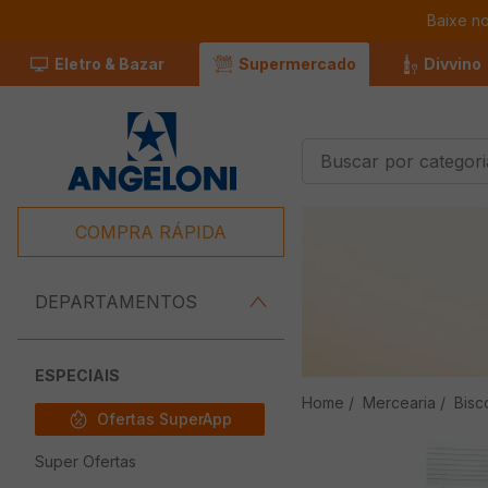
Baixe n
Eletro & Bazar
Supermercado
Divvino
Buscar por categorias
Termos Mais
Buscados
COMPRA RÁPIDA
1
º
Café
2
º
Leite
DEPARTAMENTOS
3
º
Chocolate
4
º
Iogurte
ESPECIAIS
Mercearia
Bisc
5
º
Queijo
Ofertas SuperApp
6
º
Carne
Super Ofertas
7
º
Pão