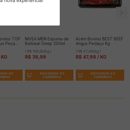
a nova experiência!
Bovino TOP
NIVEA MEN Espuma de
Acém Bovino BEST BEEF
us Peça
Barbear Deep 200ml
Angus Pedaço Kg
)
( R$ 199,95/kg )
( R$ 47,99/kg )
 KG
R$
39
,
99
R$
47
,
99
/ KG
ONAR AO
ADICIONAR AO
ADICIONAR AO
RINHO
CARRINHO
CARRINHO