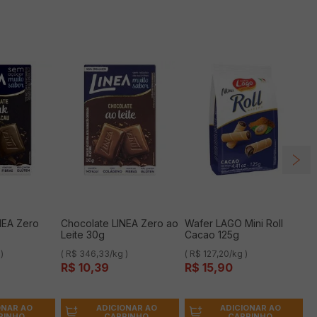
NEA Zero
Chocolate LINEA Zero ao
Wafer LAGO Mini Roll
Leite 30g
Cacao 125g
)
( R$ 346,33/kg )
( R$ 127,20/kg )
R$
10
,
39
R$
15
,
90
ONAR AO
ADICIONAR AO
ADICIONAR AO
RINHO
CARRINHO
CARRINHO