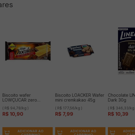
ares
Biscoito wafer
Biscoito LOACKER Wafer
Chocolate LI
LOWÇUCAR zero
mini cremkakao 45g
Dark 30g
chocolate 115g
( R$ 94,78/kg )
( R$ 177,56/kg )
( R$ 346,33/kg 
R$
10
,
90
R$
7
,
99
R$
10
,
39
ADICIONAR AO
ADICIONAR AO
ADICI
CARRINHO
CARRINHO
CAR