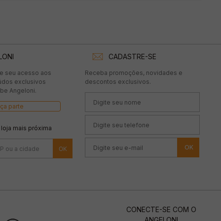
LONI
CADASTRE-SE
te seu acesso aos
Receba promoções, novidades e
údos exclusivos
descontos exclusivos.
be Angeloni.
ça parte
 loja mais próxima
OK
CONECTE-SE COM O
ANGELONI