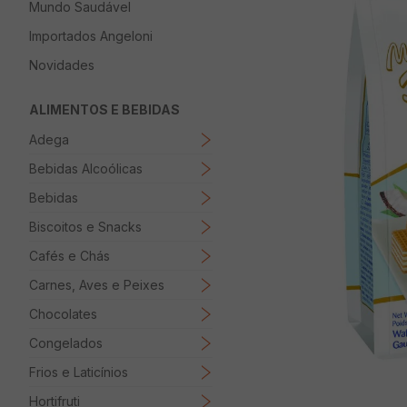
Mundo Saudável
8
º
Papel Higienico
Importados Angeloni
9
º
Macarrão
Novidades
10
º
Ovo
ALIMENTOS E BEBIDAS
Adega
Bebidas Alcoólicas
Bebidas
Biscoitos e Snacks
Cafés e Chás
Carnes, Aves e Peixes
Chocolates
Congelados
Frios e Laticínios
Hortifruti