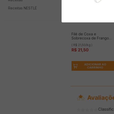
Receitas NESTLÉ
Filé de Coxa e
Sobrecoxa de Frango
NAT Congelada 1Kg
( R$ 21,50/kg )
R$
21
,
50
ADICIONAR AO
CARRINHO
Avaliaçõ
Classifi