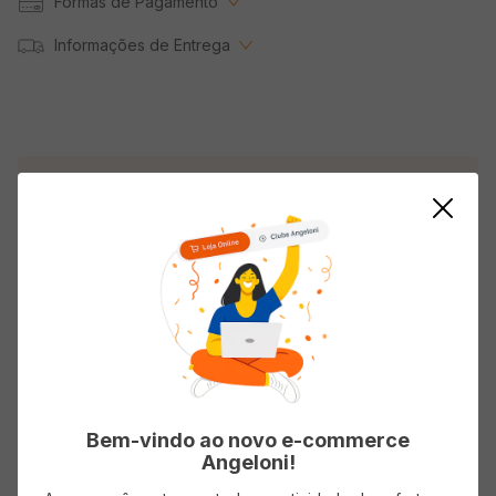
Formas de Pagamento
Informações de Entrega
Descrição do produto
Limpador Perfumado COALA Concentrado Bambu
120ml
Avaliações
Bem-vindo ao novo e-commerce
Carregando…
Angeloni!