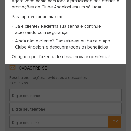
Agora você conta com toda a praticidade das ofertas e
Faça login para escrever uma avaliação.
promoções do Clube Angeloni em um só lugar.
Para aproveitar ao máximo:
Mais recentes
Todos
Já é cliente? Redefina sua senha e continue
acessando com segurança.
Carregando avaliações…
Ainda não é cliente? Cadastre-se ou baixe o app
Clube Angeloni e descubra todos os benefícios.
Obrigado por fazer parte dessa nova experiência!
CADASTRE-SE
Receba promoções, novidades e descontos
exclusivos.
OK