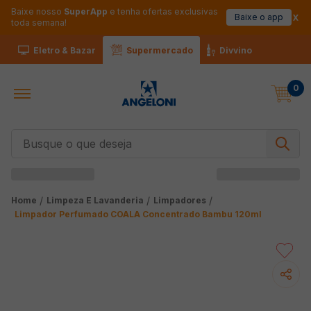
Baixe nosso
SuperApp
e tenha ofertas exclusivas
Baixe o app
toda semana!
Eletro & Bazar
Supermercado
Divvino
0
Busque o que deseja
Limpeza E Lavanderia
Limpadores
Limpador Perfumado COALA Concentrado Bambu 120ml