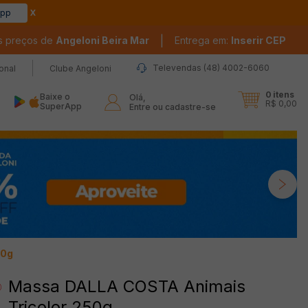
app
|
s preços de
Angeloni Beira Mar
Entrega em:
Inserir CEP
Televendas (48) 4002-6060
ional
Clube Angeloni
0
itens
Baixe o
Olá,

R$ 0,00
SuperApp
Entre ou cadastre-se
50g
Massa DALLA COSTA Animais
Tricolor 250g