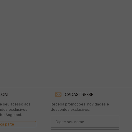
LONI
CADASTRE-SE
te seu acesso aos
Receba promoções, novidades e
údos exclusivos
descontos exclusivos.
be Angeloni.
ça parte