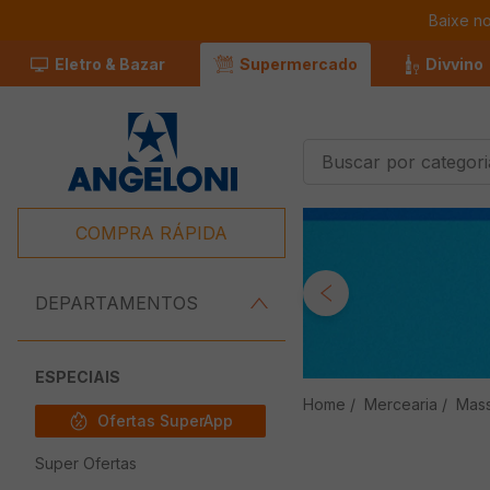
Baixe n
Eletro & Bazar
Supermercado
Divvino
Buscar por categorias
Termos Mais
Buscados
COMPRA RÁPIDA
1
º
Café
2
º
Leite
DEPARTAMENTOS
3
º
Chocolate
4
º
Queijo
ESPECIAIS
Mercearia
Mas
5
º
Iogurte
Ofertas SuperApp
6
º
Carne
Super Ofertas
7
º
Pão