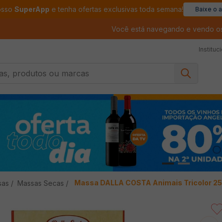
osso
SuperApp
e tenha ofertas exclusivas toda semana!
Baixe o 
Você está navegando e vendo o
Instituc
, produtos ou marcas
Massa DALLA COSTA Animais Tricolor 2
sas
Massas Secas