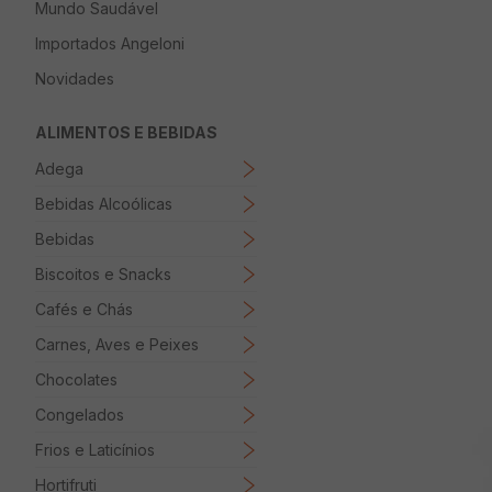
Mundo Saudável
8
º
Papel Higienico
Importados Angeloni
9
º
Macarrão
Novidades
10
º
Ovo
ALIMENTOS E BEBIDAS
Adega
Bebidas Alcoólicas
Bebidas
Biscoitos e Snacks
Cafés e Chás
Carnes, Aves e Peixes
Chocolates
Congelados
Frios e Laticínios
Hortifruti