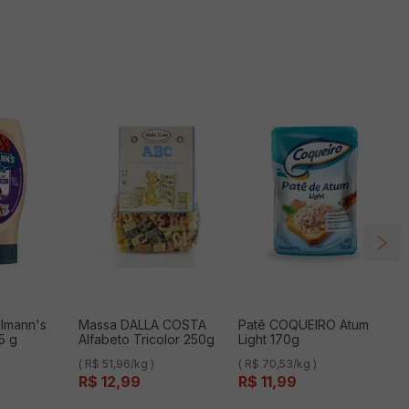
lmann's
Massa DALLA COSTA
Patê COQUEIRO Atum
5 g
Alfabeto Tricolor 250g
Light 170g
( R$ 51,96/kg )
( R$ 70,53/kg )
R$
12
,
99
R$
11
,
99