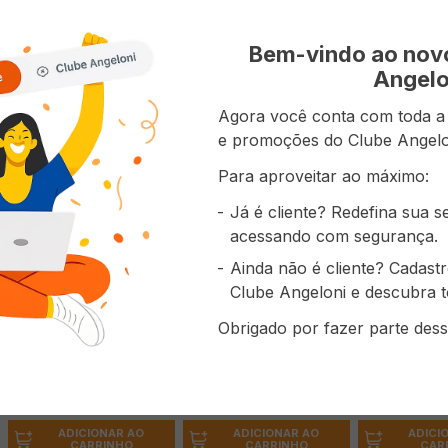
prou também
Bem-vindo ao no
Angelo
Agora você conta com toda a p
e promoções do Clube Angelo
Para aproveitar ao máximo:
Já é cliente? Redefina sua 
acessando com segurança.
Ainda não é cliente? Cadast
Clube Angeloni e descubra t
Massa Italiana Grano
Massa Italiana Grano
Massa Italian
Obrigado por fazer parte dess
Duro LA MOLISANA
Duro LA MOLISANA
Duro LA MOL
Tagliatelle com Ovos
Spaghetti 500g
Taglierini c
( R$ 54,95/kg )
( R$ 21,98/kg )
( R$ 54,95/kg )
200g
200g
R$
10
,
99
R$
10
,
99
R$
10
,
99
ADICIONAR AO
ADICIONAR AO
ADICI
CARRINHO
CARRINHO
CAR