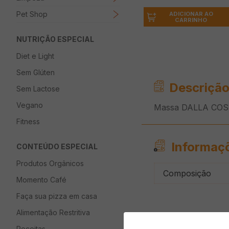
Pet Shop
ADICIONAR AO
CARRINHO
NUTRIÇÃO ESPECIAL
Diet e Light
Sem Glúten
Descrição
Sem Lactose
Vegano
Massa DALLA COST
Fitness
Informaç
CONTEÚDO ESPECIAL
Produtos Orgânicos
Composição
Momento Café
Faça sua pizza em casa
Alimentação Restritiva
Receitas