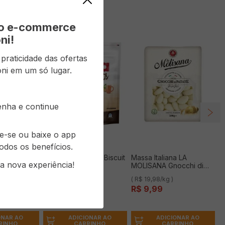
vo e-commerce
ni!
raticidade das ofertas
ni em um só lugar.
senha e continue
re-se ou baixe o app
odos os benefícios.
a Grano
Biscoito NUTELLA Biscuit
Massa Italiana LA
a nova experiência!
ISANA
193g
MOLISANA Gnocchi di
om Ovos
Patate 500g
( R$ 180,83/kg )
( R$ 19,98/kg )
R$
34
,
90
R$
9
,
99
ONAR AO
ADICIONAR AO
ADICIONAR AO
RINHO
CARRINHO
CARRINHO