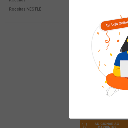
Quem viu com
Receitas NESTLÉ
Massa Italiana Grano
Duro LA MOLISANA
Gemelli 500g
( R$ 27,98/kg )
R$
13
,
99
ADICIONAR AO
CARRINHO