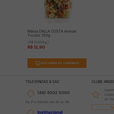
Massa DALLA COSTA Animais
Tricolor 250g
( R$ 51,60/kg )
R$
12
,
90
ADICIONAR AO CARRINHO
TELEVENDAS & SAC
CLUBE ANGE
Habili
(48) 4002 6060
conte
do Clu
De 2ª a Sábado das 8h às 18h.
Fa
Institucional