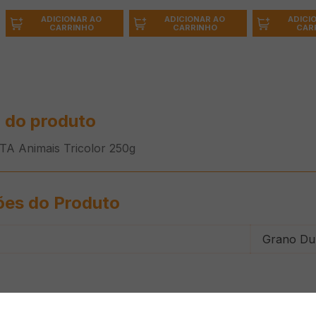
ADICIONAR AO
ADICIONAR AO
ADICI
CARRINHO
CARRINHO
CAR
 do produto
A Animais Tricolor 250g
ões do Produto
Grano Du