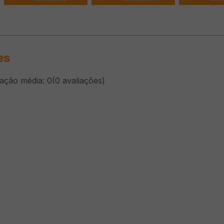
es
cação média: 0
(0 avaliações)