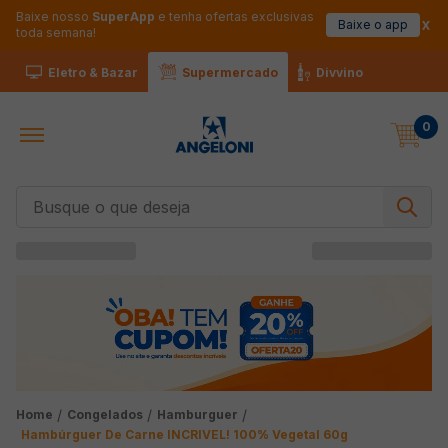
Baixe nosso
SuperApp
e tenha ofertas exclusivas
Baixe o app
toda semana!
Eletro & Bazar
Supermercado
Divvino
0
Busque o que deseja
Congelados
Hamburguer
Hambúrguer De Carne INCRIVEL! 100% Vegetal 60g