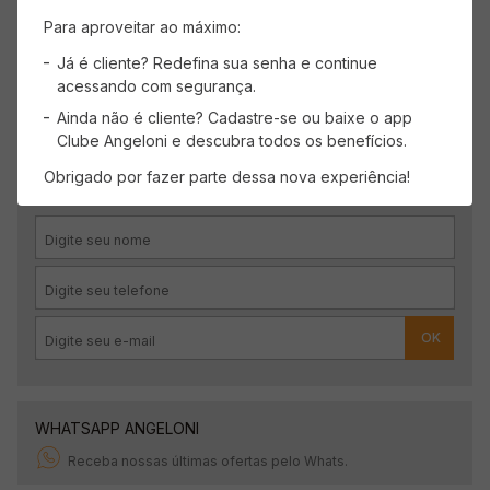
Carregando avaliações…
Para aproveitar ao máximo:
Já é cliente? Redefina sua senha e continue
acessando com segurança.
Ainda não é cliente? Cadastre-se ou baixe o app
CADASTRE-SE
Clube Angeloni e descubra todos os benefícios.
Receba promoções, novidades e descontos
Obrigado por fazer parte dessa nova experiência!
exclusivos.
OK
WHATSAPP ANGELONI
Receba nossas últimas ofertas pelo Whats.