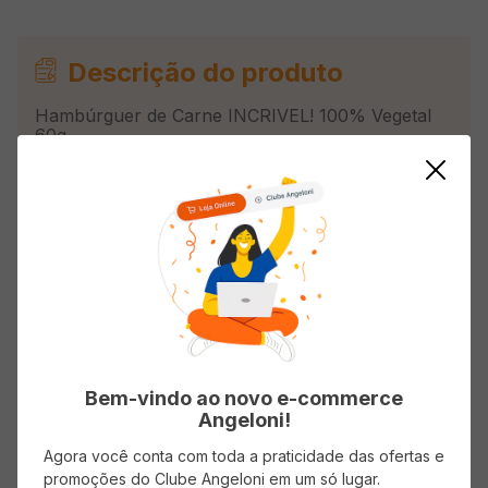
Descrição do produto
Hambúrguer de Carne INCRIVEL! 100% Vegetal
60g
Avaliações
Carregando…
Faça login para escrever uma avaliação.
Bem-vindo ao novo e-commerce
Angeloni!
Mais recentes
Todos
Agora você conta com toda a praticidade das ofertas e
promoções do Clube Angeloni em um só lugar.