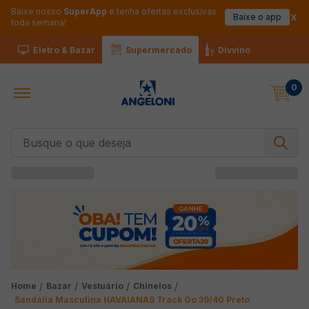
Baixe nosso
SuperApp
e tenha ofertas exclusivas
Baixe o app
toda semana!
Eletro & Bazar
Supermercado
Divvino
0
Busque o que deseja
Bazar
Vestuário
Chinelos
Sandália Masculina HAVAIANAS Track Go 39/40 Preto