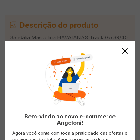
Descrição do produto
Sandália Masculina HAVAIANAS Track Go 39/40
Preto
Avaliações
Carregando…
Faça login para escrever uma avaliação.
Bem-vindo ao novo e-commerce
Angeloni!
Mais recentes
Todos
Agora você conta com toda a praticidade das ofertas e
promoções do Clube Angeloni em um só lugar.