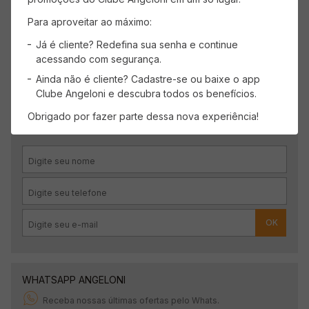
Carregando avaliações…
Para aproveitar ao máximo:
Já é cliente? Redefina sua senha e continue
acessando com segurança.
Ainda não é cliente? Cadastre-se ou baixe o app
Clube Angeloni e descubra todos os benefícios.
CADASTRE-SE
Obrigado por fazer parte dessa nova experiência!
Receba promoções, novidades e descontos
exclusivos.
OK
WHATSAPP ANGELONI
Receba nossas últimas ofertas pelo Whats.