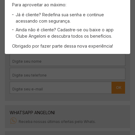
Para aproveitar ao máximo:
Já é cliente? Redefina sua senha e continue
acessando com segurança.
Ainda não é cliente? Cadastre-se ou baixe o app
CADASTRE-SE
Clube Angeloni e descubra todos os benefícios.
Receba promoções, novidades e descontos
Obrigado por fazer parte dessa nova experiência!
exclusivos.
OK
WHATSAPP ANGELONI
Receba nossas últimas ofertas pelo Whats.