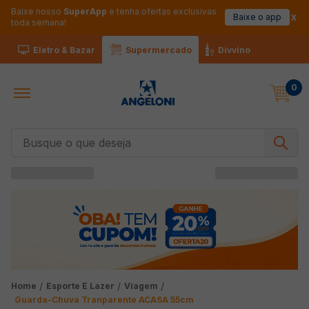
Baixe nosso
SuperApp
e tenha ofertas exclusivas
Baixe o app
toda semana!
Eletro & Bazar
Supermercado
Divvino
0
Busque o que deseja
Esporte E Lazer
Viagem
Guarda-Chuva Tranparente ACASA 55cm