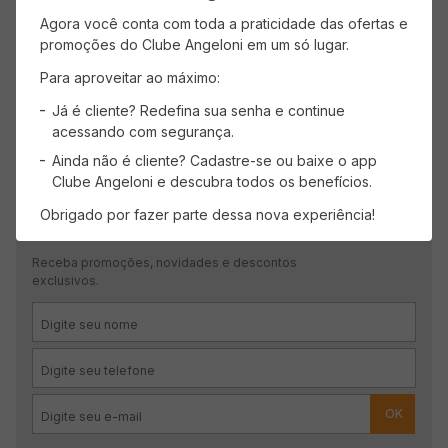
Mais recentes
Todos
Agora você conta com toda a praticidade das ofertas e
promoções do Clube Angeloni em um só lugar.
Nenhuma avaliação
Para aproveitar ao máximo:
Já é cliente? Redefina sua senha e continue
acessando com segurança.
Ainda não é cliente? Cadastre-se ou baixe o app
Clube Angeloni e descubra todos os benefícios.
Obrigado por fazer parte dessa nova experiência!
CADASTRE-SE
Receba promoções, novidades e descontos
exclusivos.
OK