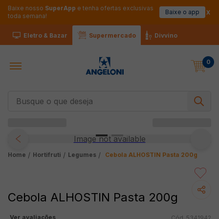
Baixe nosso
SuperApp
e tenha ofertas exclusivas
Baixe o app
toda semana!
Eletro & Bazar
Supermercado
Divvino
0
Busque o que deseja
Image not available
Cebola ALHOSTIN Pasta 200g
Hortifruti
Legumes
Cebola ALHOSTIN Pasta 200g
Ver avaliações
5341942