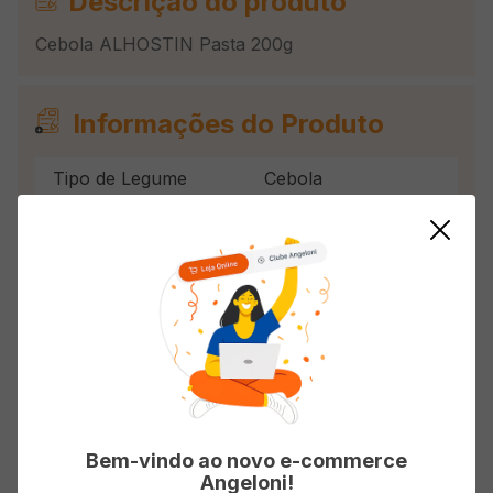
Descrição do produto
Cebola ALHOSTIN Pasta 200g
Informações do Produto
Tipo de Legume
Cebola
Avaliações
Classificação média: 0
(0 avaliações)
Faça login para escrever uma avaliação.
Bem-vindo ao novo e-commerce
Angeloni!