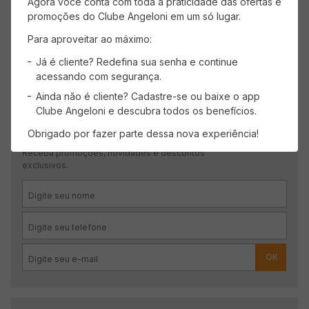
Agora você conta com toda a praticidade das ofertas e
Mais recentes
Todos
promoções do Clube Angeloni em um só lugar.
Para aproveitar ao máximo:
Carregando avaliações…
Já é cliente? Redefina sua senha e continue
acessando com segurança.
Ainda não é cliente? Cadastre-se ou baixe o app
Clube Angeloni e descubra todos os benefícios.
CADASTRE-SE
Obrigado por fazer parte dessa nova experiência!
Receba promoções, novidades e descontos
exclusivos.
OK