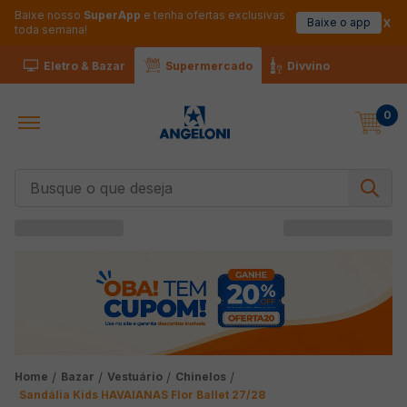
Baixe nosso
SuperApp
e tenha ofertas exclusivas
Baixe o app
toda semana!
Eletro & Bazar
Supermercado
Divvino
0
Busque o que deseja
Bazar
Vestuário
Chinelos
Sandália Kids HAVAIANAS Flor Ballet 27/28