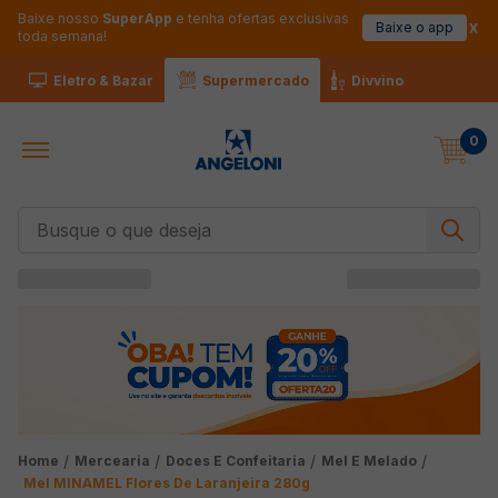
Baixe nosso
SuperApp
e tenha ofertas exclusivas
Baixe o app
toda semana!
Eletro & Bazar
Supermercado
Divvino
0
Busque o que deseja
Mercearia
Doces E Confeitaria
Mel E Melado
Mel MINAMEL Flores De Laranjeira 280g