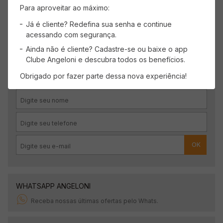
Para aproveitar ao máximo:
Já é cliente? Redefina sua senha e continue
acessando com segurança.
Ainda não é cliente? Cadastre-se ou baixe o app
CADASTRE-SE
Clube Angeloni e descubra todos os benefícios.
Receba promoções, novidades e descontos
Obrigado por fazer parte dessa nova experiência!
exclusivos.
OK
WHATSAPP ANGELONI
Receba nossas últimas ofertas pelo Whats.