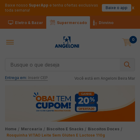
Baixe nosso
SuperApp
e tenha ofertas exclusivas
Baixe o app
toda semana!
Eletro & Bazar
Supermercado
Divvino
0
Busque o que deseja
Entrega em:
Inserir CEP
Você está em
Angeloni Beira Mar
Mercearia
Biscoitos E Snacks
Biscoitos Doces
Rosquinha VITAO Leite Sem Glúten E Lactose 110g