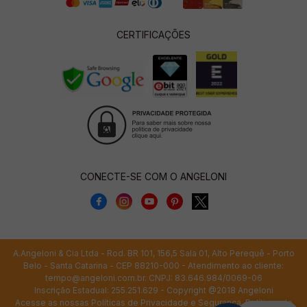
CERTIFICAÇÕES
CONECTE-SE COM O ANGELONI
A.Angeloni & Cia Ltda - Rod. BR 101, 156,5 Sala 01, Alto Perequê - Porto
Belo - Santa Catarina - CEP 88210-000 - Atendimento ao cliente:
tempo@angeloni.com.br
. CNPJ: 83.646.984/0069-06
Inscrição Estadual: 255.251.629 - Copyright @2018 Angeloni
Acesse as nossas
Políticas de Privacidade e Segurança
,
Políticas de