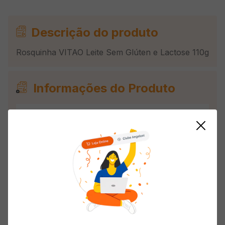
Descrição do produto
Rosquinha VITAO Leite Sem Glúten e Lactose 110g
Informações do Produto
Vegano, Zero/Sem
Restrição
lactose
Avaliações
Classificação média: 0
(0 avaliações)