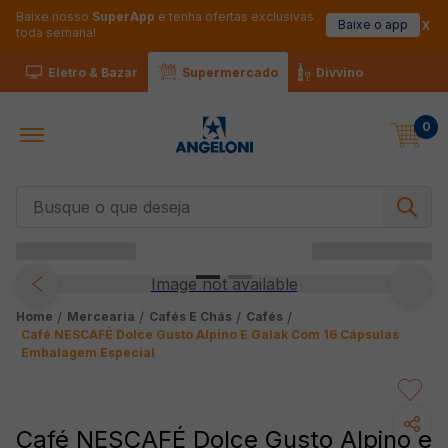
Baixe nosso
SuperApp
e tenha ofertas exclusivas
Baixe o app
toda semana!
Eletro & Bazar
Supermercado
Divvino
0
Busque o que deseja
Image not available
Mercearia
Cafés E Chás
Cafés
Café NESCAFÉ Dolce Gusto Alpino E Galak Com 16 Cápsulas
Embalagem Especial
Café NESCAFÉ Dolce Gusto Alpino e