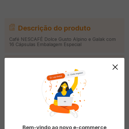
Descrição do produto
Café NESCAFÉ Dolce Gusto Alpino e Galak com
16 Cápsulas Embalagem Especial
Informações do Produto
Linha
Cápsulas
Avaliações
Bem-vindo ao novo e-commerce