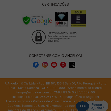
CERTIFICAÇÕES
CONECTE-SE COM O ANGELONI
A.Angeloni & Cia Ltda - Rod. BR 101, 156,5 Sala 01, Alto Perequê - Porto
Belo - Santa Catarina - CEP 88210-000 - Atendimento ao cliente:
tempo@angeloni.com.br
. CNPJ: 83.646.984/0069-06
Inscrição Estadual: 255.251.629 - Copyright @2018 Angeloni
Acesse as nossas
Políticas de Privacidade e Segurança
,
Políticas de
Cookies
,
Termos de Uso
. Não vendemos bebidas alcoólicas para
menores de 18 anos. Lei número 8069/90.
Ler todos os termos.