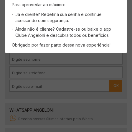
Para aproveitar ao máximo:
Já é cliente? Redefina sua senha e continue
acessando com segurança.
Ainda não é cliente? Cadastre-se ou baixe o app
CADASTRE-SE
Clube Angeloni e descubra todos os benefícios.
Receba promoções, novidades e descontos
Obrigado por fazer parte dessa nova experiência!
exclusivos.
OK
WHATSAPP ANGELONI
Receba nossas últimas ofertas pelo Whats.